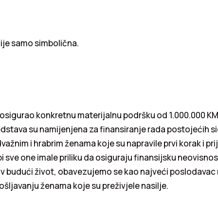
ije samo simbolična.
 osigurao konkretnu materijalnu podršku od 1.000.000 K
dstava su namijenjena za finansiranje rada postojećih si
žnim i hrabrim ženama koje su napravile prvi korak i prija
i sve one imale priliku da osiguraju finansijsku neovisnost
hov budući život, obavezujemo se kao najveći poslodavac
pošljavanju ženama koje su preživjele nasilje.