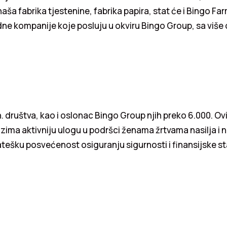
aša fabrika tjestenine, fabrika papira, stat će i Bingo Fa
ne kompanije koje posluju u okviru Bingo Group, sa više
. društva, kao i oslonac Bingo Group njih preko 6.000. O
ima aktivniju ulogu u podršci ženama žrtvama nasilja i n
ešku posvećenost osiguranju sigurnosti i finansijske st