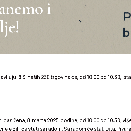
tanemo i
lje!
javljuju: 8.3. naših 230 trgovina će, od 10:00 do 10:30, st
dan žena, 8. marta 2025. godine, od 10:00 do 10:30, viš
cijele BiH će stati sa radom. Sa radom će stati Dita, Pivar