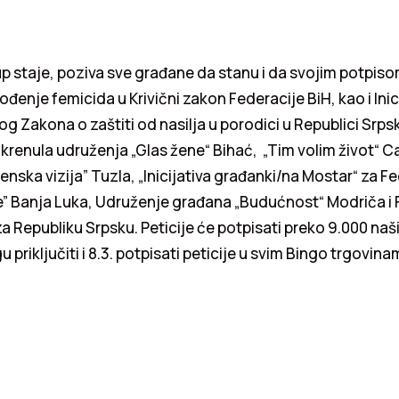
p staje, poziva sve građane da stanu i da svojim potpis
vođenje femicida u Krivični zakon Federacije BiH, kao i Inic
 Zakona o zaštiti od nasilja u porodici u Republici Srps
pokrenula udruženja „Glas žene“ Bihać, „Tim volim život“ Ca
enska vizija” Tuzla, „Inicijativa građanki/na Mostar“ za F
” Banja Luka, Udruženje građana „Budućnost“ Modriča i 
 za Republiku Srpsku. Peticije će potpisati preko 9.000 naš
priključiti i 8.3. potpisati peticije u svim Bingo trgovinam