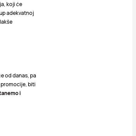
, koji će
tup adekvatnoj
 lakše
će od danas, pa
 promocije, biti
stanemo i