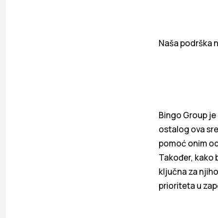
Naša podrška n
Bingo Group je
ostalog ova sre
pomoć onim odva
Također, kako b
ključna za nji
prioriteta u za