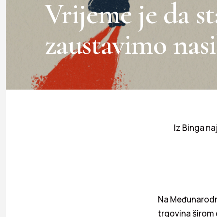
Vrijeme je da s
zaustavimo nasi
Iz Binga na
Na Međunarodni 
trgovina širom 