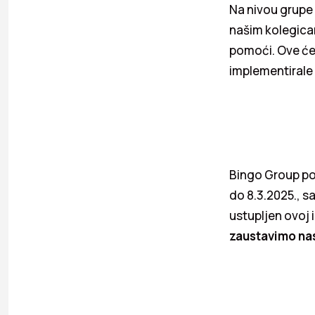
Na nivou grupe
našim kolegicam
pomoći. Ove ćem
implementirale i
Bingo Group poz
do 8.3.2025., s
ustupljen ovoj 
zaustavimo nas