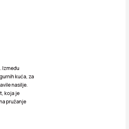
M. Između
gurnih kuća, za
vile nasilje.
, koja je
 na pružanje