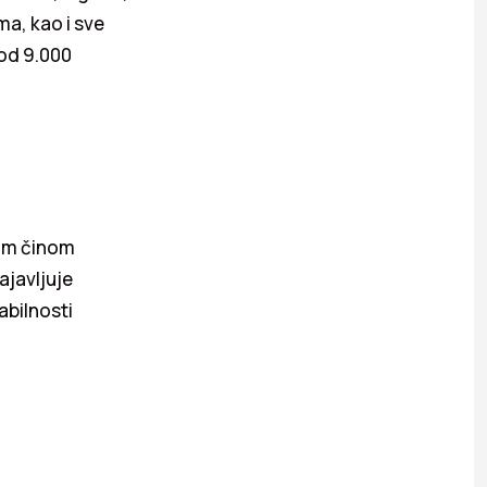
rma, kao i sve
 od 9.000
vim činom
ajavljuje
abilnosti