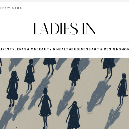
VOTNOM STILU
LIFESTYLE
FASHION
BEAUTY & HEALTH
BUSINESS
ART & DESIGN
SHO