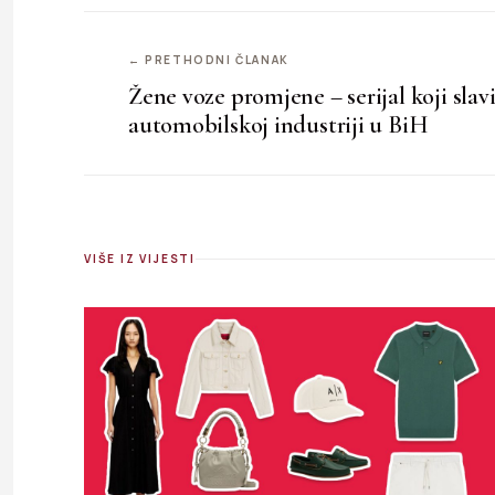
← PRETHODNI ČLANAK
Žene voze promjene – serijal koji slav
automobilskoj industriji u BiH
VIŠE IZ VIJESTI