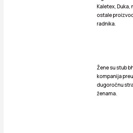
Kaletex, Duka, n
ostale proizvod
radnika.
Žene su stub bh
kompanija preuz
dugoročnu strat
ženama.