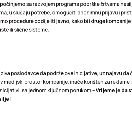
 počinjemo sa razvojem programa podrške žrtvama nasilja
a, u slučaju potrebe, omogućiti anonimnu prijavu i pris
o procedure podijeliti javno, kako bi i druge kompanije
ste ili slične sisteme.
iva poslodavce da podrže ove inicijative, uz najavu da 
av medijski prostor kompanije, inače korišten za reklame i
inicijativi, sa jednom ključnom porukom –
Vrijeme je da 
ilje!