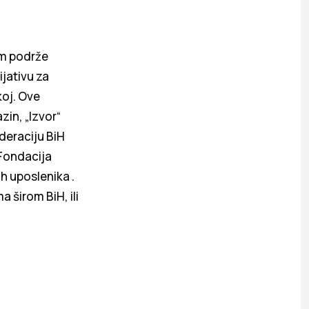
om podrže
ijativu za
koj. Ove
zin, „Izvor“
ederaciju BiH
Fondacija
ih uposlenika .
a širom BiH, ili