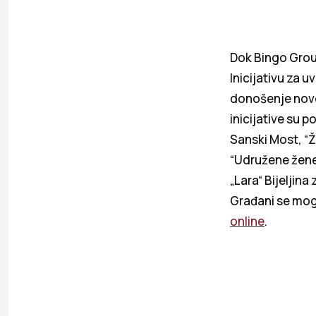
Dok Bingo Grou
Inicijativu za u
donošenje novog
inicijative su 
Sanski Most, “Ž
“Udružene žene
„Lara“ Bijeljina
Građani se mogu 
online
.