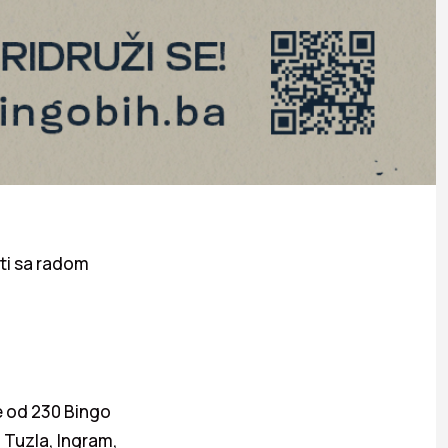
ati sa radom
e od 230 Bingo
a Tuzla, Ingram,