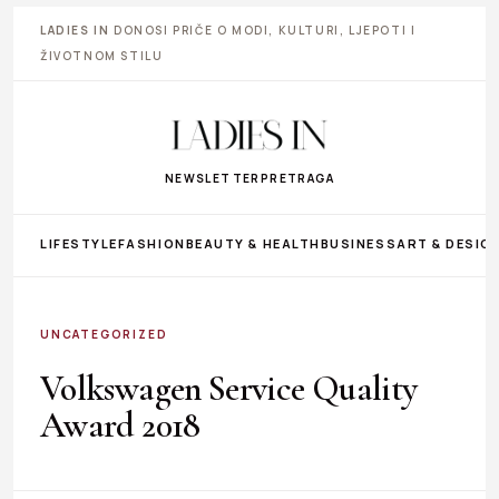
LADIES IN
DONOSI PRIČE O MODI, KULTURI, LJEPOTI I
ŽIVOTNOM STILU
NEWSLETTER
PRETRAGA
LIFESTYLE
FASHION
BEAUTY & HEALTH
BUSINESS
ART & DESIG
UNCATEGORIZED
Volkswagen Service Quality
Award 2018