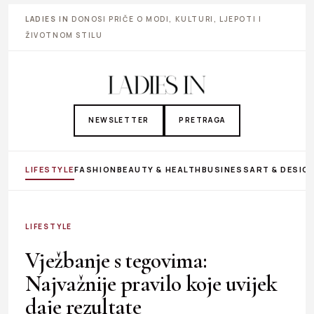
LADIES IN
DONOSI PRIČE O MODI, KULTURI, LJEPOTI I
ŽIVOTNOM STILU
NEWSLETTER
PRETRAGA
LIFESTYLE
FASHION
BEAUTY & HEALTH
BUSINESS
ART & DESIG
LIFESTYLE
Vježbanje s tegovima:
Najvažnije pravilo koje uvijek
daje rezultate