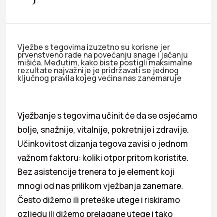
Vježbe s tegovima izuzetno su korisne jer
prvenstveno rade na povećanju snage i jačanju
mišića. Međutim, kako biste postigli maksimalne
rezultate najvažnije je pridržavati se jednog
ključnog pravila kojeg većina nas zanemaruje
Vježbanje s tegovima učinit će da se osjećamo
bolje, snažnije, vitalnije, pokretnije i zdravije.
Učinkovitost dizanja tegova zavisi o jednom
važnom faktoru: koliki otpor pritom koristite.
Bez asistencije trenera to je element koji
mnogi od nas prilikom vježbanja zanemare.
Često dižemo ili preteške utege i riskiramo
ozljedu ili dižemo prelagane utege i tako