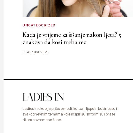
UNCATEGORIZED
Kada je vrijeme za šišanje nakon ljeta? 5
znakova da kosi treba rez
6. August 2026.
Ladies In okuplja priče o modi, kulturi, ljepoti, businessu i
svakodnevnim temama koje inspirišu, informišu i prate
ritam savremene žene.