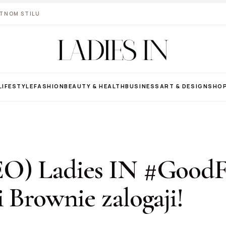
VOTNOM STILU
LIFESTYLE
FASHION
BEAUTY & HEALTH
BUSINESS
ART & DESIGN
SHO
O) Ladies IN #GoodF
 Brownie zalogaji!