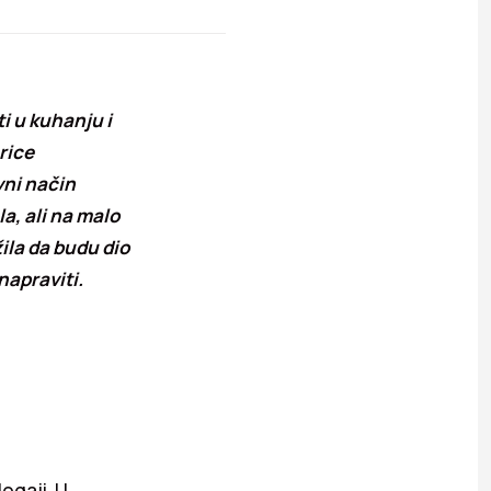
i u kuhanju i
rice
vni način
a, ali na malo
žila da budu dio
napraviti.
logaji. U