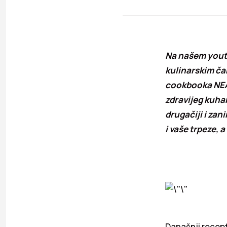
Na našem youtub
kulinarskim ča
cookbooka NEAT,
zdravijeg kuhan
drugačiji i zan
i vaše trpeze, 
Današnji recept