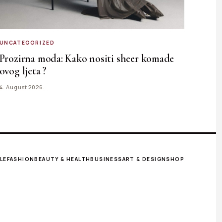
UNCATEGORIZED
Prozirna moda: Kako nositi sheer komade
ovog ljeta ?
4. August 2026.
LE
FASHION
BEAUTY & HEALTH
BUSINESS
ART & DESIGN
SHOP