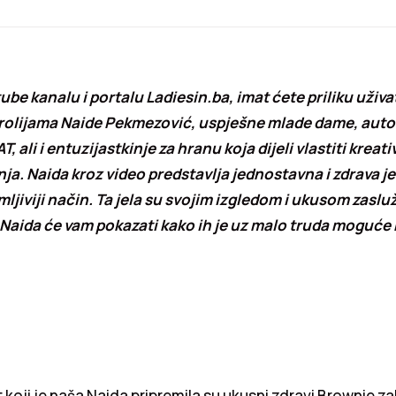
e kanalu i portalu Ladiesin.ba, imat ćete priliku uživat
rolijama Naide Pekmezović, uspješne mlade dame, auto
 ali i entuzijastkinje za hranu koja dijeli vlastiti kreati
ja. Naida kroz video predstavlja jednostavna i zdrava jel
imljiviji način. Ta jela su svojim izgledom i ukusom zaslu
a Naida će vam pokazati kako ih je uz malo truda moguće 
 koji je naša Naida pripremila su ukusni zdravi Brownie za