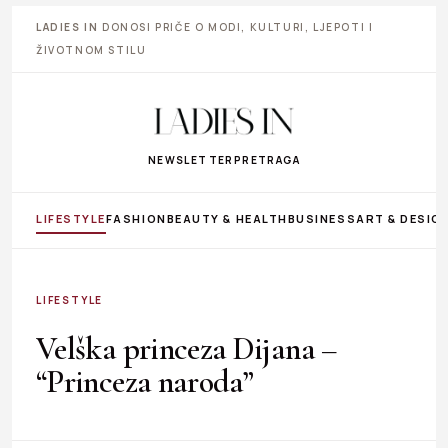
LADIES IN
DONOSI PRIČE O MODI, KULTURI, LJEPOTI I
ŽIVOTNOM STILU
NEWSLETTER
PRETRAGA
LIFESTYLE
FASHION
BEAUTY & HEALTH
BUSINESS
ART & DESIG
LIFESTYLE
Velška princeza Dijana –
“Princeza naroda”