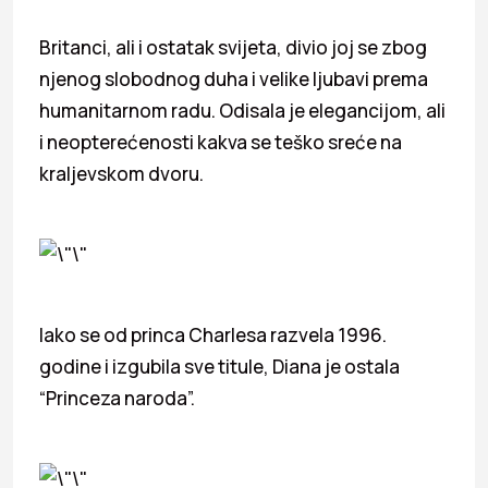
Britanci, ali i ostatak svijeta, divio joj se zbog
njenog slobodnog duha i velike ljubavi prema
humanitarnom radu. Odisala je elegancijom, ali
i neopterećenosti kakva se teško sreće na
kraljevskom dvoru.
Iako se od princa Charlesa razvela 1996.
godine i izgubila sve titule, Diana je ostala
“Princeza naroda”.