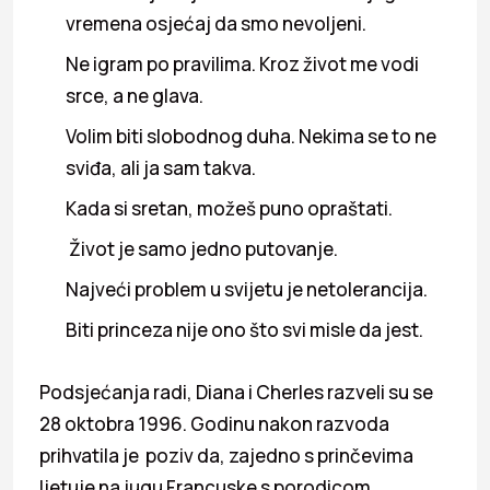
vremena osjećaj da smo nevoljeni.
Ne igram po pravilima. Kroz život me vodi
srce, a ne glava.
Volim biti slobodnog duha. Nekima se to ne
sviđa, ali ja sam takva.
Kada si sretan, možeš puno opraštati.
Život je samo jedno putovanje.
Najveći problem u svijetu je netolerancija.
Biti princeza nije ono što svi misle da jest.
Podsjećanja radi, Diana i Cherles razveli su se
28 oktobra 1996. Godinu nakon razvoda
prihvatila je poziv da, zajedno s prinčevima
ljetuje na jugu Francuske s porodicom