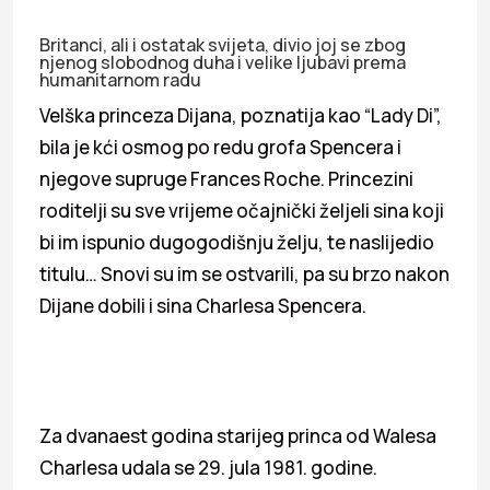
Britanci, ali i ostatak svijeta, divio joj se zbog
njenog slobodnog duha i velike ljubavi prema
humanitarnom radu
Velška princeza Dijana, poznatija kao “Lady Di”,
bila je kći osmog po redu grofa Spencera i
njegove supruge Frances Roche. Princezini
roditelji su sve vrijeme očajnički željeli sina koji
bi im ispunio dugogodišnju želju, te naslijedio
titulu… Snovi su im se ostvarili, pa su brzo nakon
Dijane dobili i sina Charlesa Spencera.
Za dvanaest godina starijeg princa od Walesa
Charlesa udala se 29. jula 1981. godine.