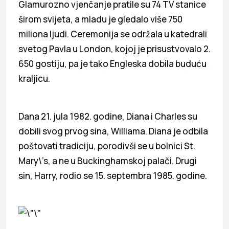
Glamurozno vjenčanje pratile su 74 TV stanice
širom svijeta, a mladu je gledalo više 750
miliona ljudi. Ceremonija se održala u katedrali
svetog Pavla u London, kojoj je prisustvovalo 2.
650 gostiju, pa je tako Engleska dobila buduću
kraljicu.
Dana 21. jula 1982. godine, Diana i Charles su
dobili svog prvog sina, Williama. Diana je odbila
poštovati tradiciju, porodivši se u bolnici St.
Mary\’s, a ne u Buckinghamskoj palači. Drugi
sin, Harry, rodio se 15. septembra 1985. godine.