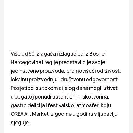
Više od 50 izlagača i izlagačica iz Bosne i
Hercegovine i regije predstavilo je svoje
jedinstvene proizvode, promovišući održivost,
lokalnu proizvodnju i društvenu odgovornost.
Posjetioci su tokom cijelog dana mogli uživati
u bogatoj ponudi autentičnih rukotvorina,
gastro delicija i festivalskoj atmosferi koju
OREA Art Market iz godine u godinu s ljubavlju
njeguje.