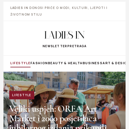
LADIES IN
DONOSI PRIČE O MODI, KULTURI, LJEPOTI I
ŽIVOTNOM STILU
NEWSLETTER
PRETRAGA
LIFESTYLE
FASHION
BEAUTY & HEALTH
BUSINESS
ART & DESIG
LIFESTYLE
Veliki uspjeh: OREA Art
Market i 2000 posjetilaca
jubilarnog izdanja prikupili