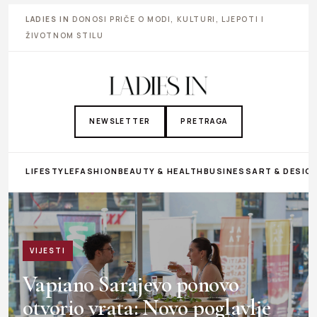
LADIES IN
DONOSI PRIČE O MODI, KULTURI, LJEPOTI I
ŽIVOTNOM STILU
NEWSLETTER
PRETRAGA
LIFESTYLE
FASHION
BEAUTY & HEALTH
BUSINESS
ART & DESIG
VIJESTI
Vapiano Sarajevo ponovo
otvorio vrata: Novo poglavlje