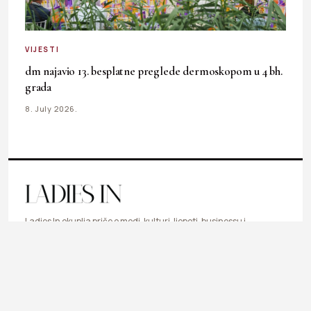
VIJESTI
dm najavio 13. besplatne preglede dermoskopom u 4 bh.
grada
8. July 2026.
Ladies In okuplja priče o modi, kulturi, ljepoti, businessu i
svakodnevnim temama koje inspirišu, informišu i prate
ritam savremene žene.
LIFESTYLE
FASHION
BEAUTY & HEALTH
BUSINESS
ART & DESIGN
SHOP