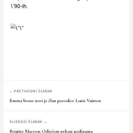
\’90-ih.
← PRETHODNI ČLANAK
Emma Stone novi je član porodice Louis Vuitton
SLJEDEĆI ČLANAK →
Brigitte Macron: Odjećom prkosi godinama