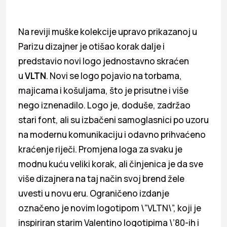
Na reviji muške kolekcije upravo prikazanoj u
Parizu dizajner je otišao korak dalje i
predstavio novi logo jednostavno skraćen
u
VLTN
. Novi se logo pojavio na torbama,
majicama i košuljama, što je prisutne i više
nego iznenadilo. Logo je, doduše, zadržao
stari font, ali su izbačeni samoglasnici po uzoru
na modernu komunikaciju i odavno prihvaćeno
kraćenje riječi. Promjena loga za svaku je
modnu kuću veliki korak, ali činjenica je da sve
više dizajnera na taj način svoj brend žele
uvesti u novu eru. Ograničeno izdanje
označeno je novim logotipom \”VLTN\”, koji je
inspiriran starim Valentino logotipima \’80-ih i