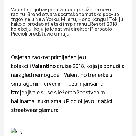
Valentino ljubav prema modi podiže na novu
razinu. Brend otvara sportske tematske pop-up
trgovine u New Yorku, Milanu, Hong Kongu i Tokiju
kako bi prodao atletski inspiriranu „Resort 2018“
kolekciju, koju je kreativni direktor Pierpaolo
Piccioli predstavio u maju…
Osjetan zaokret primijećen je u
kolekciji
Valentino
cruise 2018. koja je ponudila
naizgled nemoguće – Valentino trenerke u
smaragdnim, crvenim i roza nijansama
izmjenjivale su se s ležerno ženstvenim
haljinama i suknjama u Picciolijevoj inačici
streetwear glamura.