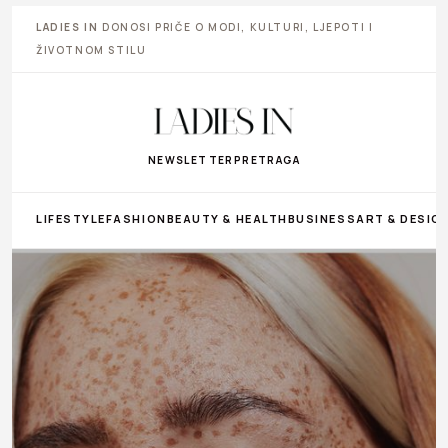
LADIES IN
DONOSI PRIČE O MODI, KULTURI, LJEPOTI I
ŽIVOTNOM STILU
NEWSLETTER
PRETRAGA
LIFESTYLE
FASHION
BEAUTY & HEALTH
BUSINESS
ART & DESIG