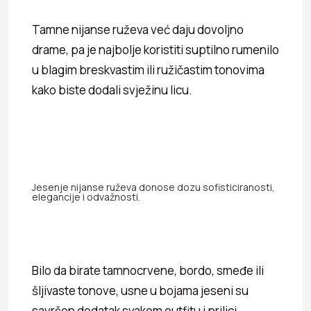
Tamne nijanse ruževa već daju dovoljno
drame, pa je najbolje koristiti suptilno rumenilo
u blagim breskvastim ili ružičastim tonovima
kako biste dodali svježinu licu.
Jesenje nijanse ruževa donose dozu sofisticiranosti,
elegancije i odvažnosti.
Bilo da birate tamnocrvene, bordo, smeđe ili
šljivaste tonove, usne u bojama jeseni su
savršen dodatak svakom outfitu i prilici.