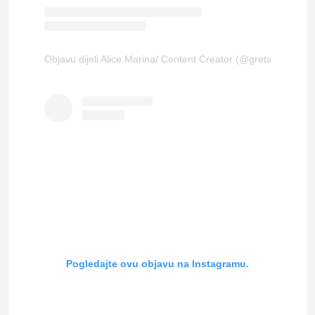
Objavu dijeli Alice Marina/ Content Creator (@gretapondersa
Pogledajte ovu objavu na Instagramu.