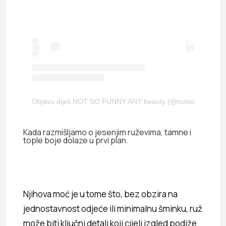
Objavu dijeli NOT SO FUNNY ANY beauty (@notsofunnyany
Kada razmišljamo o jesenjim ruževima, tamne i
tople boje dolaze u prvi plan.
Njihova moć je u tome što, bez obzira na
jednostavnost odjeće ili minimalnu šminku, ruž
može biti ključni detalj koji cijeli izgled podiže