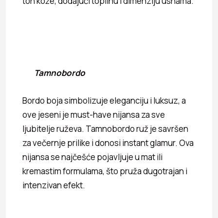
ton kože, dodajući toplinu i dimenziju usnama.
Tamnobordo
Bordo boja simbolizuje eleganciju i luksuz, a
ove jeseni je must-have nijansa za sve
ljubitelje ruževa. Tamnobordo ruž je savršen
za večernje prilike i donosi instant glamur. Ova
nijansa se najčešće pojavljuje u mat ili
kremastim formulama, što pruža dugotrajan i
intenzivan efekt.