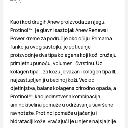
Kao i kod drugih Anew proizvoda za njegu,
Protinol™, je glavni sastojak Anew Renewal
Power kreme za područje oko očiju. Primarna
funkcija ovog sastojka je poticanje
proizvodnje dva tipa kolagena koji koži pružaju
primjetnu punoću, volumen i čvrstinu. Uz
kolagen tipa I, za kožu je važan i kolagen tipa III,
najzastupljeniji u bebinoj koži. Već od
djetinjstva, balans kolagena prirodno opada, a
Protinol™, kao jedinstvena kombinacija
aminokiselina pomaže u održavanju savršene
ravnoteže. Protinol pomaže u jačanju i
hidrataciji kože, vraćajući je u njene najsjajnije