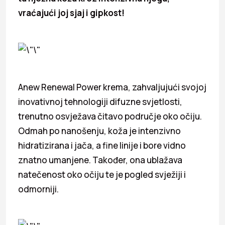
vraćajući joj sjaj i gipkost!
Anew Renewal Power krema, zahvaljujući svojoj
inovativnoj tehnologiji difuzne svjetlosti,
trenutno osvježava čitavo područje oko očiju.
Odmah po nanošenju, koža je intenzivno
hidratizirana i jača, a fine linije i bore vidno
znatno umanjene. Također, ona ublažava
natečenost oko očiju te je pogled svježiji i
odmorniji.