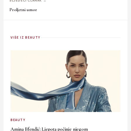
SLJEDEĆI ČLANAK →
Proljetni umor
VIŠE IZ BEAUTY
BEAUTY
Amina Efendić: Ljepota počinje njegom