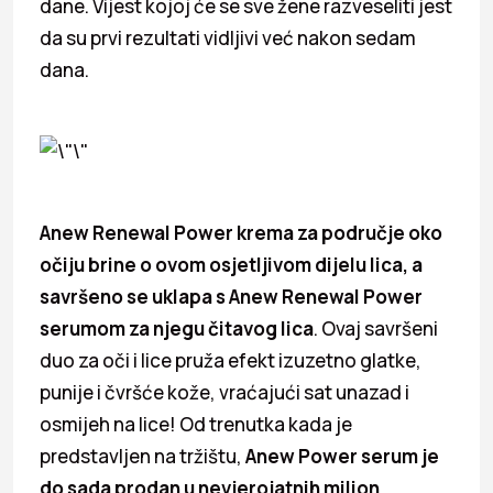
dane. Vijest kojoj će se sve žene razveseliti jest
da su prvi rezultati vidljivi već nakon sedam
dana.
Anew Renewal Power krema za područje oko
očiju brine o ovom osjetljivom dijelu lica, a
savršeno se uklapa s Anew Renewal Power
serumom za njegu čitavog lica
. Ovaj savršeni
duo za oči i lice pruža efekt izuzetno glatke,
punije i čvršće kože, vraćajući sat unazad i
osmijeh na lice! Od trenutka kada je
predstavljen na tržištu,
Anew Power serum je
do sada prodan u nevjerojatnih milion