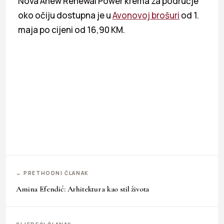
Nova Anew Renewal Power krema za područje
oko očiju dostupna je u
Avonovoj brošuri
od 1.
maja po cijeni od 16,90 KM.
← PRETHODNI ČLANAK
Amina Efendić: Arhitektura kao stil života