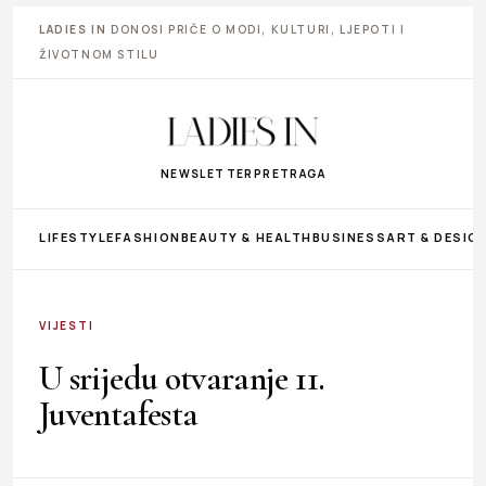
LADIES IN
DONOSI PRIČE O MODI, KULTURI, LJEPOTI I
ŽIVOTNOM STILU
NEWSLETTER
PRETRAGA
LIFESTYLE
FASHION
BEAUTY & HEALTH
BUSINESS
ART & DESIG
VIJESTI
U srijedu otvaranje 11.
Juventafesta