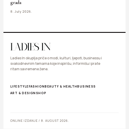
grada
8. July 2026.
Ladies In okuplja priče o modi, kulturi, ljepoti, businessu i
svakodnevnim temama koje inspirišu, informišu i prate
ritam savremene žene.
LIFESTYLE
FASHION
BEAUTY & HEALTH
BUSINESS
ART & DESIGN
SHOP
ONLINE IZDANJE / 8. AUGUST 2026.