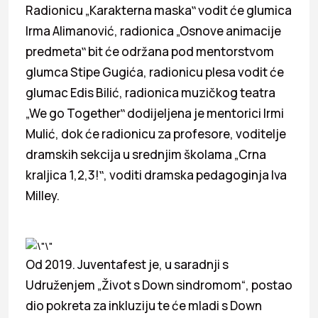
Radionicu „Karakterna maska‟ vodit će glumica
Irma Alimanović, radionica „Osnove animacije
predmeta‟ bit će održana pod mentorstvom
glumca Stipe Gugića, radionicu plesa vodit će
glumac Edis Bilić, radionica muzičkog teatra
„We go Together‟ dodijeljena je mentorici Irmi
Mulić, dok će radionicu za profesore, voditelje
dramskih sekcija u srednjim školama „Crna
kraljica 1,2,3!‟, voditi dramska pedagoginja Iva
Milley.
Od 2019. Juventafest je, u saradnji s
Udruženjem „Život s Down sindromom“, postao
dio pokreta za inkluziju te će mladi s Down