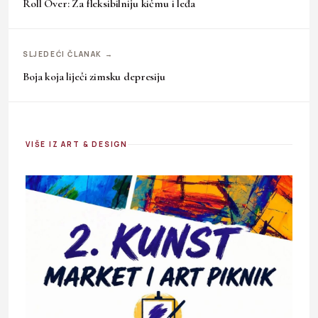
Roll Over: Za fleksibilniju kičmu i leđa
SLJEDEĆI ČLANAK →
Boja koja liječi zimsku depresiju
VIŠE IZ ART & DESIGN