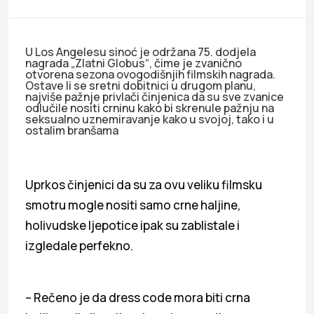
U Los Angelesu sinoć je održana 75. dodjela
nagrada „Zlatni Globus“, čime je zvanično
otvorena sezona ovogodišnjih filmskih nagrada.
Ostave li se sretni dobitnici u drugom planu,
najviše pažnje privlači činjenica da su sve zvanice
odlučile nositi crninu kako bi skrenule pažnju na
seksualno uznemiravanje kako u svojoj, tako i u
ostalim branšama
Uprkos činjenici da su za ovu veliku filmsku
smotru mogle nositi samo crne haljine,
holivudske ljepotice ipak su zablistale i
izgledale perfekno.
– Rečeno je da dress code mora biti crna