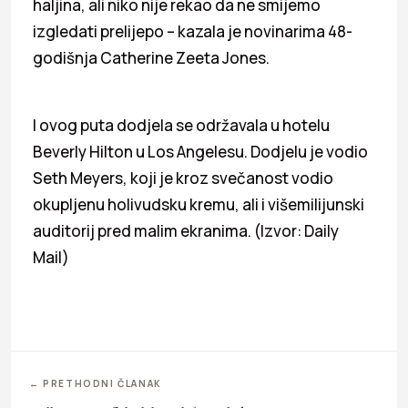
haljina, ali niko nije rekao da ne smijemo
izgledati prelijepo – kazala je novinarima 48-
godišnja Catherine Zeeta Jones.
I ovog puta dodjela se održavala u hotelu
Beverly Hilton u Los Angelesu. Dodjelu je vodio
Seth Meyers, koji je kroz svečanost vodio
okupljenu holivudsku kremu, ali i višemilijunski
auditorij pred malim ekranima. (Izvor: Daily
Mail)
← PRETHODNI ČLANAK