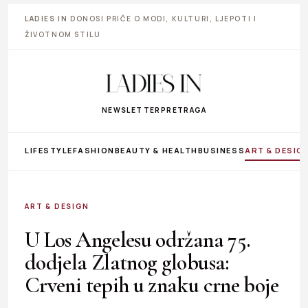
LADIES IN
DONOSI PRIČE O MODI, KULTURI, LJEPOTI I
ŽIVOTNOM STILU
NEWSLETTER
PRETRAGA
LIFESTYLE
FASHION
BEAUTY & HEALTH
BUSINESS
ART & DESIG
ART & DESIGN
U Los Angelesu održana 75.
dodjela Zlatnog globusa:
Crveni tepih u znaku crne boje