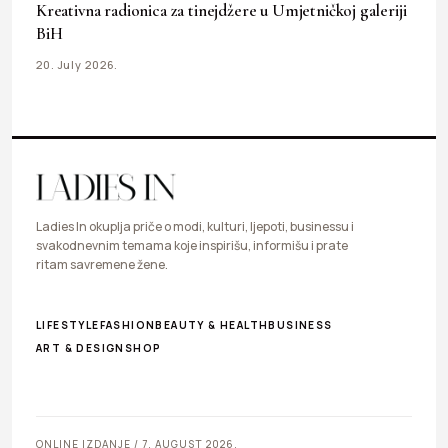
Kreativna radionica za tinejdžere u Umjetničkoj galeriji
BiH
20. July 2026.
Ladies In okuplja priče o modi, kulturi, ljepoti, businessu i
svakodnevnim temama koje inspirišu, informišu i prate
ritam savremene žene.
LIFESTYLE
FASHION
BEAUTY & HEALTH
BUSINESS
ART & DESIGN
SHOP
ONLINE IZDANJE / 7. AUGUST 2026.