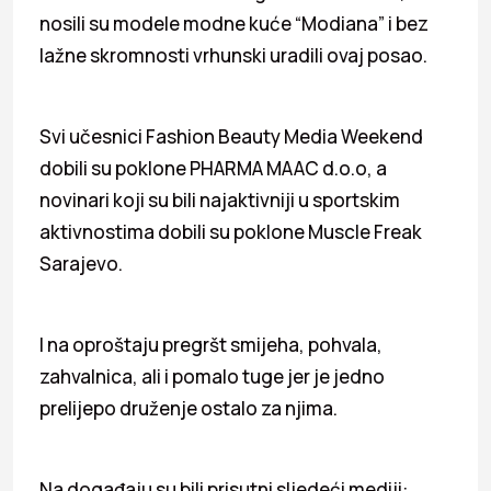
nosili su modele modne kuće “Modiana” i bez
lažne skromnosti vrhunski uradili ovaj posao.
Svi učesnici Fashion Beauty Media Weekend
dobili su poklone PHARMA MAAC d.o.o, a
novinari koji su bili najaktivniji u sportskim
aktivnostima dobili su poklone Muscle Freak
Sarajevo.
I na oproštaju pregršt smijeha, pohvala,
zahvalnica, ali i pomalo tuge jer je jedno
prelijepo druženje ostalo za njima.
Na događaju su bili prisutni sljedeći mediji: