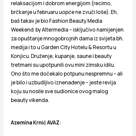
relaksacijom i dobrom energijom (recimo,
brčkanje u februaru uopće ne zvuči loše). Eh,
baš takav je bio Fashion Beauty Media
Weekend by Altermedia – isključivo namijenjen
za opuštanje mnogobrojnih dama iz svijeta bh.
medija i to u Garden City Hotelu & Resortu u
Konjicu. Druženje, kupanje, saune i beauty
tretmani su upotpunili ovu mini zimsku idilu.
Ono što me dočekalo potpunu nespremnu – ali
je bilo i uzbudljivo iznenađenje – jeste revija
koju su nosile sve sudionice ovog malog
beauty vikenda.
Azemina Krnić AVAZ
: