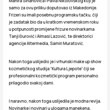
Mahira Sinanovića i Pavla Nikolovskog koji je
samo za ovu priliku doputovao iz Makedonije.
Frizeri su imali posebnu programsku tačku, čiji
je zadatak bio da u kratkom vremenskom roku
u potpunosti promijene frizure novinarkama
Tanji Đurović i Almasi Lazović, te direktorici
agencije Altermedia, Samiri Muratović.
Nakon toga uslijedio je i vrhunski make up show
kozmetičkog studija “Kultura Ljepote” čiji se
profesionalni kozmetički program personalno
prilagodio svakoj dami.
I naravno, nakon toga uslijedila je modna revija.
Novinarke i novinari u ulogama manekena,