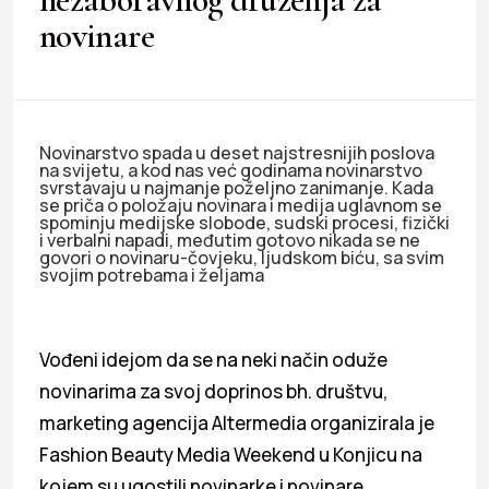
novinare
Novinarstvo spada u deset najstresnijih poslova
na svijetu, a kod nas već godinama novinarstvo
svrstavaju u najmanje poželjno zanimanje. Kada
se priča o položaju novinara i medija uglavnom se
spominju medijske slobode, sudski procesi, fizički
i verbalni napadi, međutim gotovo nikada se ne
govori o novinaru-čovjeku, ljudskom biću, sa svim
svojim potrebama i željama
Vođeni idejom da se na neki način oduže
novinarima za svoj doprinos bh. društvu,
marketing agencija Altermedia organizirala je
Fashion Beauty Media Weekend u Konjicu na
kojem su ugostili novinarke i novinare