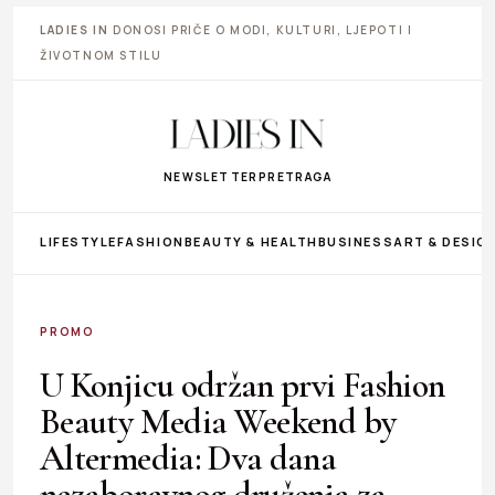
LADIES IN
DONOSI PRIČE O MODI, KULTURI, LJEPOTI I
ŽIVOTNOM STILU
NEWSLETTER
PRETRAGA
LIFESTYLE
FASHION
BEAUTY & HEALTH
BUSINESS
ART & DESIG
PROMO
U Konjicu održan prvi Fashion
Beauty Media Weekend by
Altermedia: Dva dana
nezaboravnog druženja za