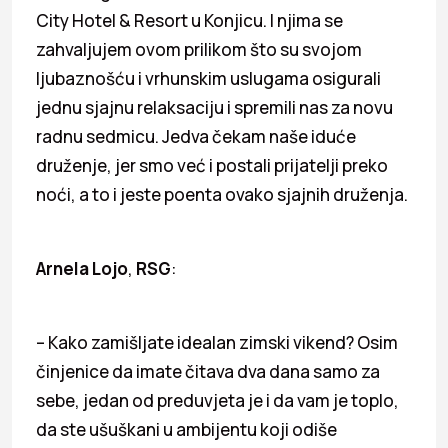
City Hotel & Resort u Konjicu. I njima se
zahvaljujem ovom prilikom što su svojom
ljubaznošću i vrhunskim uslugama osigurali
jednu sjajnu relaksaciju i spremili nas za novu
radnu sedmicu. Jedva čekam naše iduće
druženje, jer smo već i postali prijatelji preko
noći, a to i jeste poenta ovako sjajnih druženja.
Arnela Lojo
,
RSG
:
– Kako zamišljate idealan zimski vikend? Osim
činjenice da imate čitava dva dana samo za
sebe, jedan od preduvjeta je i da vam je toplo,
da ste ušuškani u ambijentu koji odiše