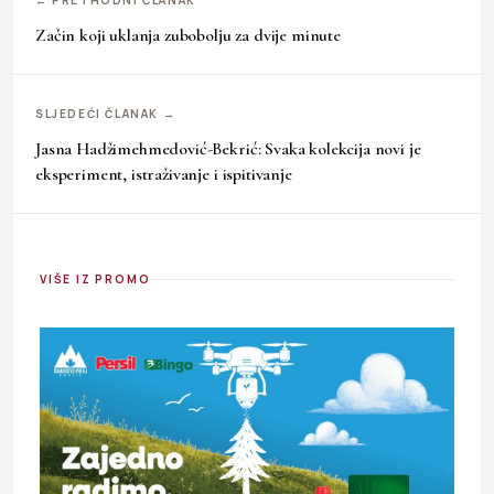
Začin koji uklanja zubobolju za dvije minute
SLJEDEĆI ČLANAK →
Jasna Hadžimehmedović-Bekrić: Svaka kolekcija novi je
eksperiment, istraživanje i ispitivanje
VIŠE IZ PROMO