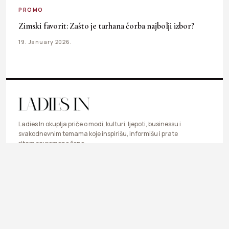
PROMO
Zimski favorit: Zašto je tarhana čorba najbolji izbor?
19. January 2026.
Ladies In okuplja priče o modi, kulturi, ljepoti, businessu i
svakodnevnim temama koje inspirišu, informišu i prate
ritam savremene žene.
LIFESTYLE
FASHION
BEAUTY & HEALTH
BUSINESS
ART & DESIGN
SHOP