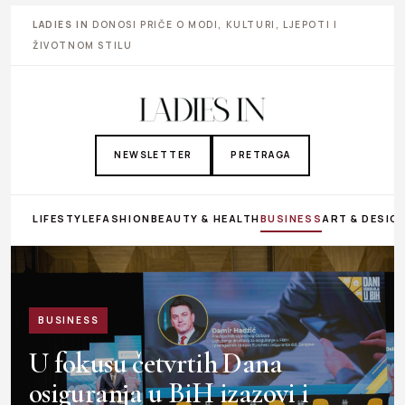
LADIES IN
DONOSI PRIČE O MODI, KULTURI, LJEPOTI I
ŽIVOTNOM STILU
NEWSLETTER
PRETRAGA
LIFESTYLE
FASHION
BEAUTY & HEALTH
BUSINESS
ART & DESIG
BUSINESS
U fokusu četvrtih Dana
osiguranja u BiH izazovi i