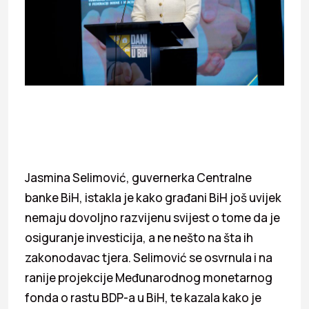
Jasmina Selimović, guvernerka Centralne
banke BiH, istakla je kako građani BiH još uvijek
nemaju dovoljno razvijenu svijest o tome da je
osiguranje investicija, a ne nešto na šta ih
zakonodavac tjera. Selimović se osvrnula i na
ranije projekcije Međunarodnog monetarnog
fonda o rastu BDP-a u BiH, te kazala kako je