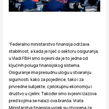
“Federalno ministarstvo finansija održava
stabilnost, a kada je riječ o sektoru osiguranja,
u Vladi FBiH smo svjesni da je to jedna od
ključnih poluga finansijskog sistema.
Osiguranje ima presudnu ulogu u stvaranju
sigurnosti, kako za pojedince, tako i za
privredne subjekte, cjelokupnu ekonomiju i
društvo u cjelini. Također smo svjesni izazova
pred kojima se nalazi ova branša. Vrata
Ministarstva finansija uvijek su otvorena za