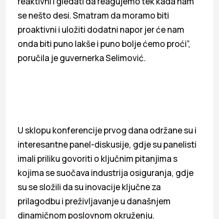
reaktivni i gledati da reagujemo tek kada nam
se nešto desi. Smatram da moramo biti
proaktivni i uložiti dodatni napor jer će nam
onda biti puno lakše i puno bolje ćemo proći”,
poručila je guvernerka Selimović.
U sklopu konferencije prvog dana održane su i
interesantne panel-diskusije, gdje su panelisti
imali priliku govoriti o ključnim pitanjima s
kojima se suočava industrija osiguranja, gdje
su se složili da su inovacije ključne za
prilagodbu i preživljavanje u današnjem
dinamičnom poslovnom okruženju.