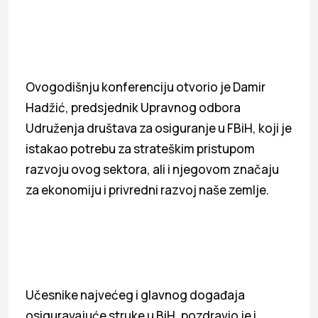
Ovogodišnju konferenciju otvorio je Damir
Hadžić, predsjednik Upravnog odbora
Udruženja društava za osiguranje u FBiH, koji je
istakao potrebu za strateškim pristupom
razvoju ovog sektora, ali i njegovom značaju
za ekonomiju i privredni razvoj naše zemlje.
Učesnike najvećeg i glavnog događaja
osiguravajuće struke u BiH, pozdravio je i