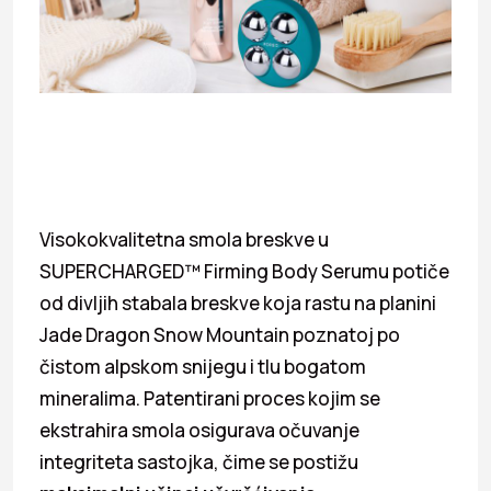
Visokokvalitetna smola breskve u
SUPERCHARGED™ Firming Body Serumu potiče
od divljih stabala breskve koja rastu na planini
Jade Dragon Snow Mountain poznatoj po
čistom alpskom snijegu i tlu bogatom
mineralima. Patentirani proces kojim se
ekstrahira smola osigurava očuvanje
integriteta sastojka, čime se postižu