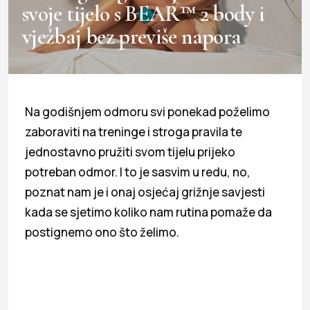
svoje tijelo s BEAR™ 2 body i
vježbaj bez previše napora
Na godišnjem odmoru svi ponekad poželimo
zaboraviti na treninge i stroga pravila te
jednostavno pružiti svom tijelu prijeko
potreban odmor. I to je sasvim u redu, no,
poznat nam je i onaj osjećaj grižnje savjesti
kada se sjetimo koliko nam rutina pomaže da
postignemo ono što želimo.