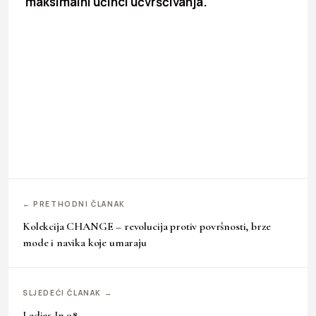
maksimalni učinci učvršćivanja.
← PRETHODNI ČLANAK
Kolekcija CHANGE – revolucija protiv površnosti, brze
mode i navika koje umaraju
SLJEDEĆI ČLANAK →
Ladies In 98