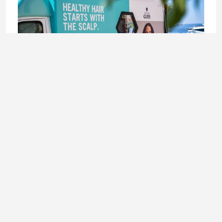
BEAUTY
Schwarzkopf Hair Lab karavan stiže u Sarajevo –
besplatno stilizovanje kose 8. i 9. augusta
6. August 2026.