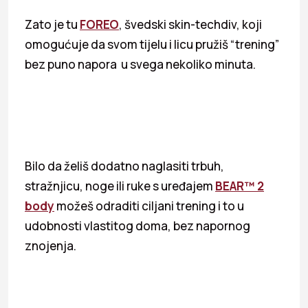
Zato je tu
FOREO
, švedski skin-techdiv, koji
omogućuje da svom tijelu i licu pružiš “trening”
bez puno napora u svega nekoliko minuta.
Bilo da želiš dodatno naglasiti trbuh,
stražnjicu, noge ili ruke s uređajem
BEAR™ 2
body
možeš odraditi ciljani trening i to u
udobnosti vlastitog doma, bez napornog
znojenja.