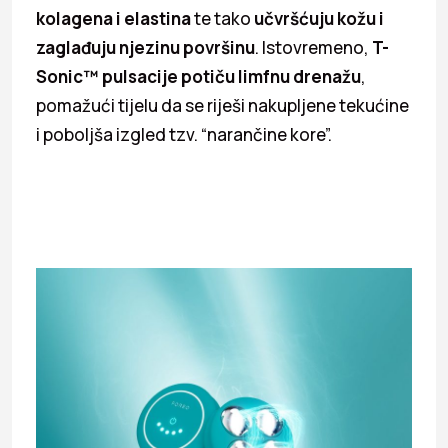
kolagena i elastina
te tako
učvršćuju kožu i
zaglađuju njezinu površinu
. Istovremeno,
T-
Sonic™ pulsacije potiču limfnu drenažu
,
pomažući tijelu da se riješi nakupljene tekućine
i poboljša izgled tzv. “narančine kore”.