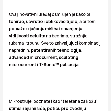
Ovaj inovativni uređaj osmišljen je kako bi
tonirao, učvrstio i oblikovao tijelo
, a pritom
pomaže u jačanju mišića i smanjenju
vidljivosti celulita
na bedrima, stražnjici,
rukama i trbuhu. Sve to zahvaljujući kombinaciji
naprednih,
patentiranih tehnologija
:
advanced microcurrent, sculpting
microcurrent i T-Sonic™ pulsacija
.
Mikrostruje, poznate i kao “teretana za kožu”,
stimuliraju mišiće, potiču proizvodnju