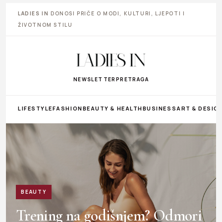
LADIES IN
DONOSI PRIČE O MODI, KULTURI, LJEPOTI I
ŽIVOTNOM STILU
NEWSLETTER
PRETRAGA
LIFESTYLE
FASHION
BEAUTY & HEALTH
BUSINESS
ART & DESIG
BEAUTY
Trening na godišnjem? Odmori