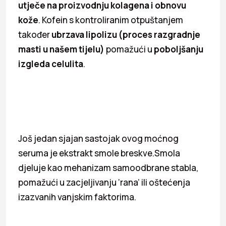
utječe na proizvodnju kolagena i obnovu
kože
. Kofein s kontroliranim otpuštanjem
također
ubrzava lipolizu (proces razgradnje
masti u našem tijelu)
pomažući u
poboljšanju
izgleda celulita
.
Još jedan sjajan sastojak ovog moćnog
seruma je ekstrakt smole breskve.Smola
djeluje kao mehanizam samoodbrane stabla,
pomažući u zacjeljivanju ‘rana’ ili oštećenja
izazvanih vanjskim faktorima.