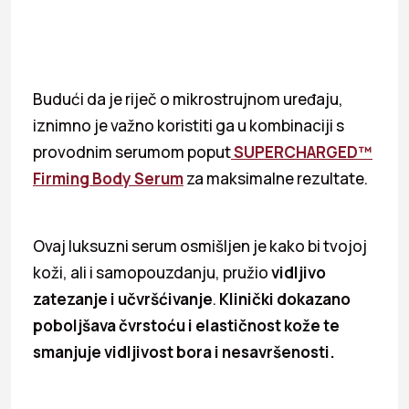
Budući da je riječ o mikrostrujnom uređaju,
iznimno je važno koristiti ga u kombinaciji s
provodnim serumom poput
SUPERCHARGED™
Firming Body Serum
za maksimalne rezultate.
Ovaj luksuzni serum osmišljen je kako bi tvojoj
koži, ali i samopouzdanju, pružio
vidljivo
zatezanje i učvršćivanje
.
Klinički dokazano
poboljšava čvrstoću i elastičnost kože te
smanjuje vidljivost bora i nesavršenosti.