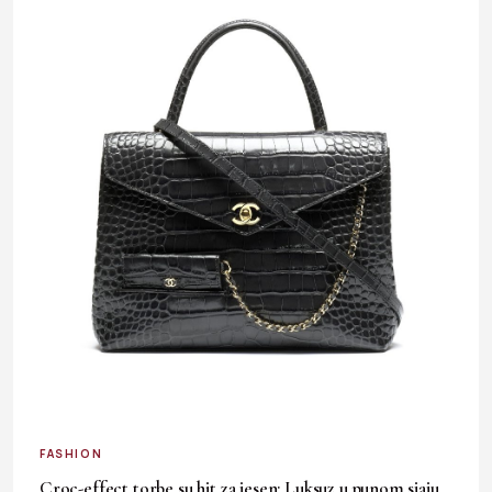
FASHION
Croc-effect torbe su hit za jesen: Luksuz u punom sjaju