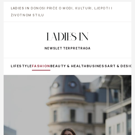
LADIES IN
DONOSI PRIČE O MODI, KULTURI, LJEPOTI I
ŽIVOTNOM STILU
NEWSLETTER
PRETRAGA
LIFESTYLE
FASHION
BEAUTY & HEALTH
BUSINESS
ART & DESIG