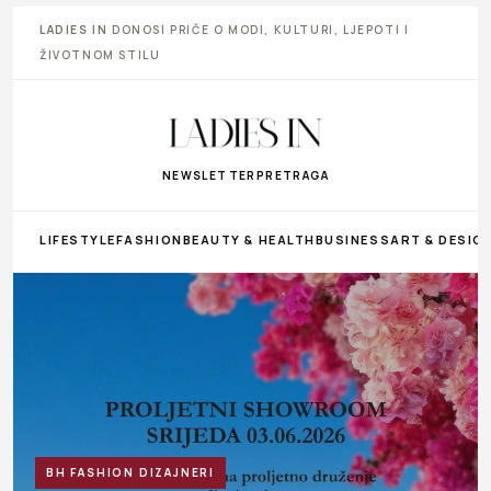
LADIES IN
DONOSI PRIČE O MODI, KULTURI, LJEPOTI I
ŽIVOTNOM STILU
NEWSLETTER
PRETRAGA
LIFESTYLE
FASHION
BEAUTY & HEALTH
BUSINESS
ART & DESIG
BH FASHION DIZAJNERI