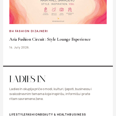
BH FASHION DIZAJNERI
Aria Fashion Circuit : Style Lounge Experience
14. July 2026.
Ladies In okuplja priče o modi, kulturi, ljepoti, businessu i
svakodnevnim temama koje inspirišu, informišu i prate
ritam savremene žene.
LIFESTYLE
FASHION
BEAUTY & HEALTH
BUSINESS