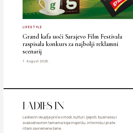
LIFESTYLE
Grand kafa uoči Sarajevo Film Festivala
raspisala konkurs za najbolji reklamni
scenarij
7. August 2026.
Ladies In okuplja priče o modi, kulturi, ljepoti, businessu i
svakodnevnim temama koje inspirišu, informišu i prate
ritam savremene žene.