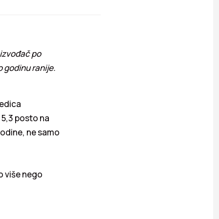
oizvođač po
o godinu ranije.
jedica
 5,3 posto na
 godine, ne samo
to više nego