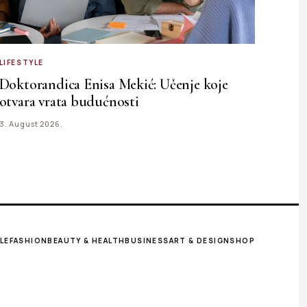
LIFESTYLE
Doktorandica Enisa Mekić: Učenje koje
otvara vrata budućnosti
3. August 2026.
LE
FASHION
BEAUTY & HEALTH
BUSINESS
ART & DESIGN
SHOP