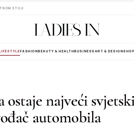
VOTNOM STILU
LIFESTYLE
FASHION
BEAUTY & HEALTH
BUSINESS
ART & DESIGN
SHO
 ostaje najveći svjetsk
vođač automobila