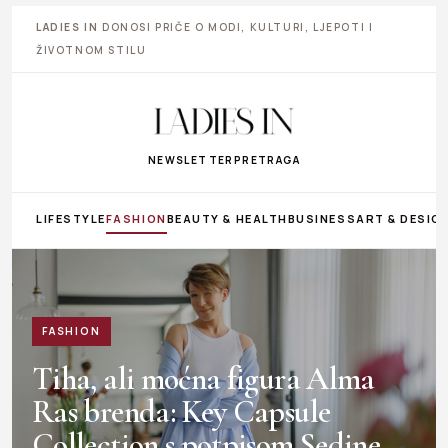
LADIES IN
DONOSI PRIČE O MODI, KULTURI, LJEPOTI I
ŽIVOTNOM STILU
NEWSLETTER
PRETRAGA
LIFESTYLE
FASHION
BEAUTY & HEALTH
BUSINESS
ART & DESIG
FASHION
Tiha, ali moćna figura Alma
Ras brenda: Key Capsule
Collection s potpisom Sedine