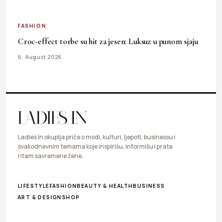
FASHION
Croc-effect torbe su hit za jesen: Luksuz u punom sjaju
6. August 2026.
Ladies In okuplja priče o modi, kulturi, ljepoti, businessu i
svakodnevnim temama koje inspirišu, informišu i prate
ritam savremene žene.
LIFESTYLE
FASHION
BEAUTY & HEALTH
BUSINESS
ART & DESIGN
SHOP