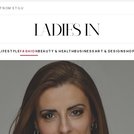
VOTNOM STILU
LIFESTYLE
FASHION
BEAUTY & HEALTH
BUSINESS
ART & DESIGN
SHO