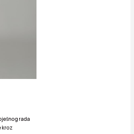
pješnog rada
e kroz