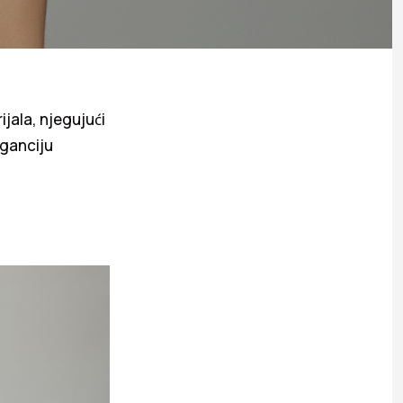
jala, njegujući
eganciju