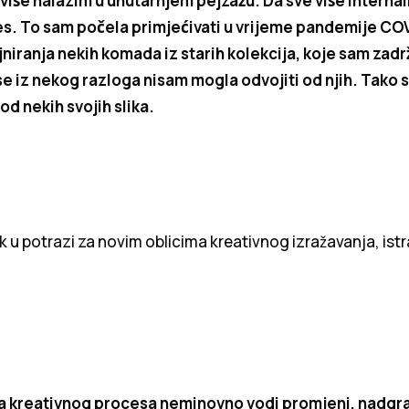
 više nalazim u unutarnjem pejzažu. Da sve više interna
es. To sam počela primjećivati u vrijeme pandemije COV
niranja nekih komada iz starih kolekcija, koje sam zadr
r se iz nekog razloga nisam mogla odvojiti od njih. Tako
od nekih svojih slika.
ek u potrazi za novim oblicima kreativnog izražavanja, istr
da kreativnog procesa neminovno vodi promjeni, nadgrad