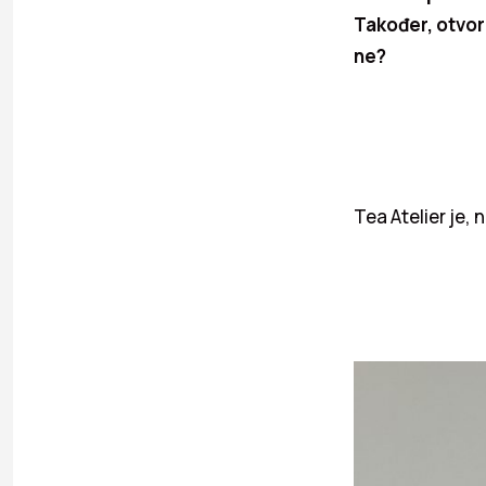
Također, otvore
ne?
Tea Atelier je, 