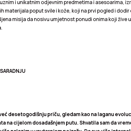
ksuznim i unikatnim odjevnim predmetima i asesoarima, i
h materijala poput svile i kože, koji na prvi pogled i dodir 
 Njena misija da nosivu umjetnost ponudi onima koji žive 
.
 SARADNJU
već desetogodišnju priču, gledam kao na laganu evolu
ta na cijelom dosadašnjem putu. Shvatila sam da vre