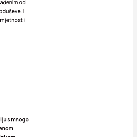
zrađenim od
oduševe. I
umjetnost i
ciju s mnogo
menom