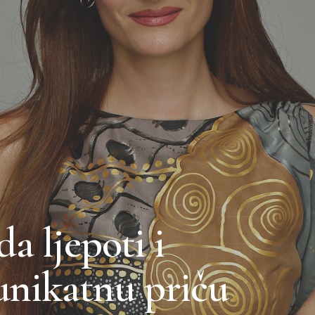
a ljepoti i
 unikatnu priču