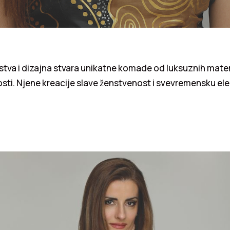
rstva i dizajna stvara unikatne komade od luksuznih materi
vosti. Njene kreacije slave ženstvenost i svevremensku el