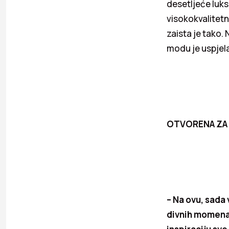
desetljeće lu
visokokvalitetni
zaista je tako.
modu je uspjela
OTVORENA ZA
– Na ovu, sada 
divnih momena