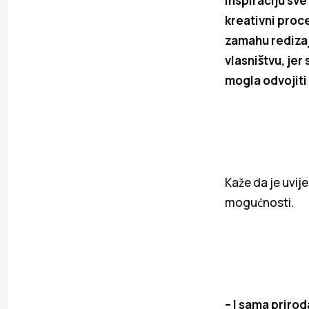
inspiraciju sve
kreativni proc
zamahu redizaj
vlasništvu, je
mogla odvojiti 
Kaže da je uvij
mogućnosti.
– I sama priro