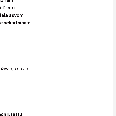
liziram
ID-a, u
žala u svom
 se nekad nisam
aživanju novih
nji, rastu.