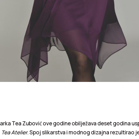
rka Tea Zubović ove godine obilježava deset godina us
d
Tea Atelier
. Spoj slikarstva i modnog dizajna rezultirao j