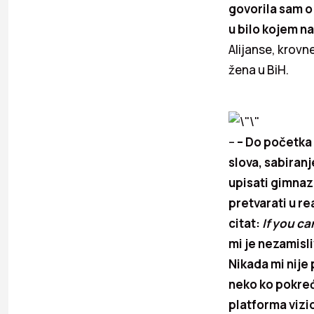
govorila sam o 
u bilo kojem 
Alijanse, krovn
žena u BiH.
–
– Do početka
slova, sabiranj
upisati gimnazi
pretvarati u re
citat:
If you ca
mi je nezamisl
Nikada mi nije 
neko ko pokreć
platforma vizi