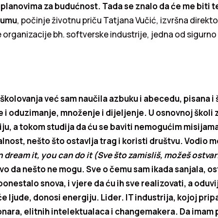
planovima za budućnost. Tada se znalo da će me biti t
naumu
, počinje životnu priču Tatjana Vučić, izvršna direkto
e organizacije bh. softverske industrije, jedna od sigurno
 školovanja već sam naučila azbuku i abecedu, pisana 
e i oduzimanje, množenje i dijeljenje. U osnovnoj školi 
ju, a tokom studija da ću se baviti nemogućim misijama
alnost, nešto što ostavlja trag i koristi društvu. Vodio m
n dream it, you can do it (Sve što zamisliš, možeš ostvari
ivo da nešto ne mogu. Sve o čemu sam ikada sanjala, os
ponestalo snova, i vjere da ću ih sve realizovati, a oduv
e ljude, donosi energiju. Lider. IT industrija, kojoj pri
onara, elitnih intelektualaca i changemakera. Da imam p