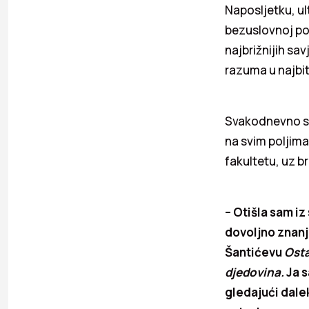
Naposljetku, u
bezuslovnoj pod
najbrižnijih sav
razuma u najbit
Svakodnevno se 
na svim poljima
fakultetu, uz 
– Otišla sam iz
dovoljno znanj
Šantićevu
Osta
djedovina.
Ja s
gledajući dale