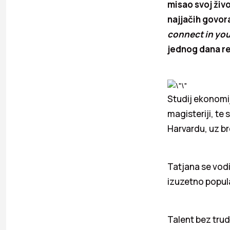
misao svoj živo
najjačih govo
connect in your
jednog dana re
Studij ekonomije
magisteriji, te
Harvardu, uz br
Tatjana se vod
izuzetno popul
Talent bez trud