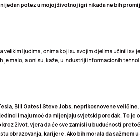
 nijedan potez u mojoj životnoj igri nikada ne bih promij
la velikim ljudima, onima koji su svojim djelima učinili svij
 je malo, a oni su, kaže, u industriji informacionih tehnol
Tesla, Bill Gates i Steve Jobs, neprikosnovene veličine.
edinci imaju moć da mijenjaju svjetski poredak. To je 
 kroz život, vjera da će sve zamisli u budućnosti pretoč
kstu obrazovanja, karijere. Ako bih morala da sažmem 