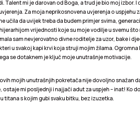
di. Talent mi je darovan od Boga, a trud je bio moj izbor. 
-uvjerenja. Za moja neprikosnovena uvjerenja o uspjehu z
e učila da uvijek treba da budem primjer svima, generac
hijerarhijom vrijednosti koje su moje vodilje u svemu što 
 Imala sam nevjerovatno divne roditelje za uzor, bake i djed
kteri u svakoj kapi krvi koja struji mojim žilama. Ogromna l
ga se dotaknem je ključ moje unutrašnje motivacije.
ovih mojih unutrašnjih pokretača nije dovoljno snažan da
, ostaje mi posljednji i najjači adut za uspjeh – inat! Ko 
u titana s kojim gubi svaku bitku, bez izuzetka.