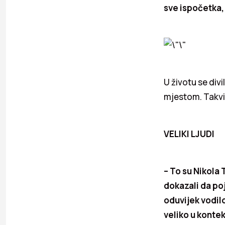
sve ispočetka,
U životu se divi
mjestom. Takvih
VELIKI LJUDI
– To su Nikola 
dokazali da poj
oduvijek vodilo
veliko u konte