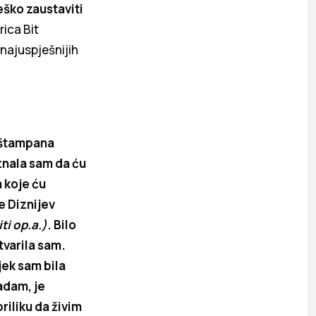
eško zaustaviti
rica Bit
 najuspješnijih
i štampana
znala sam da ću
 koje ću
e Diznijev
ti op.a.)
. Bilo
tvarila sam.
ijek sam bila
padam, je
riliku da živim