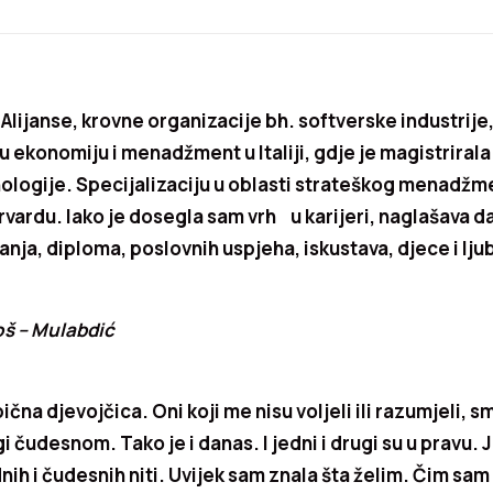
 Alijanse, krovne organizacije bh. softverske industrije,
 ekonomiju i menadžment u Italiji, gdje je magistrirala 
nologije. Specijalizaciju u oblasti strateškog menadžme
vardu. Iako je dosegla sam vrh u karijeri, naglašava da 
nja, diploma, poslovnih uspjeha, iskustava, djece i lju
oš – Mulabdić
čna djevojčica. Oni koji me nisu voljeli ili razumjeli, s
i čudesnom. Tako je i danas. I jedni i drugi su u pravu. 
nih i čudesnih niti. Uvijek sam znala šta želim. Čim sa