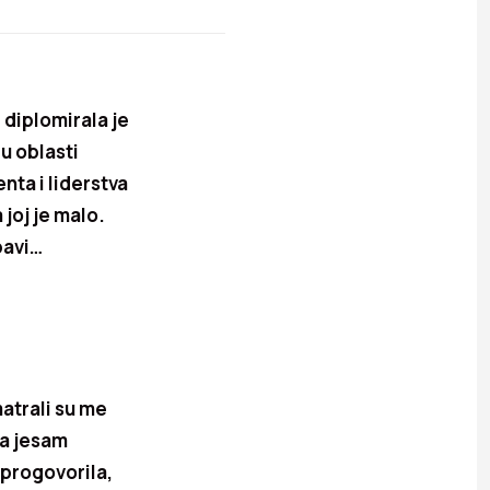
 diplomirala je
u oblasti
nta i liderstva
joj je malo.
bavi…
matrali su me
Ja jesam
m progovorila,