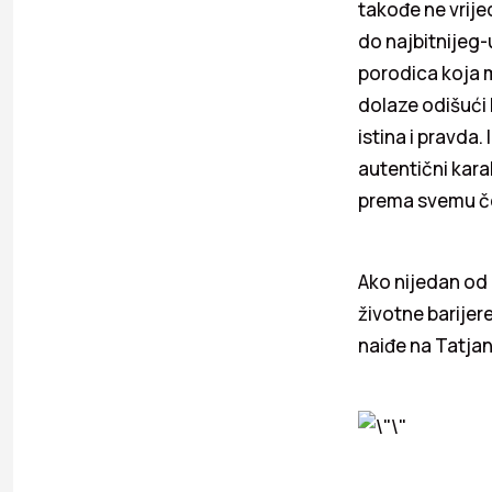
takođe ne vrije
do najbitnijeg
porodica koja m
dolaze odišući 
istina i pravda.
autentični kara
prema svemu če
Ako nijedan od 
životne barijere
naiđe na Tatjan