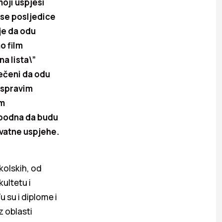
moji uspjesi
ose posljedice
je da odu
o film
na lista\”
ečeni da odu
 ispravim
im
obodna da budu
ovatne uspjehe.
kolskih, od
ultetu i
 su i diplome i
z oblasti