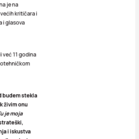
na je na
́ih kritičara i
a i glasova
 već 11 godina
trotehničkom
ad budem stekla
k živim onu
Tu je moja
strateški,
ja i iskustva