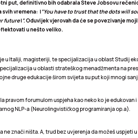
tni put, definitivno bih odabrala Steve Jobsovu rečeni
ra svih vremena:
\”You have to trust that the dots will 
 future\”.
Oduvijek vjerovah da će se povezivanje mojih
flektovati u nešto veliko.
 u Italiji, magisteriji, te specijalizacija u oblast Studij eko
 specijalizacija u oblasti strateškog menadžmenta na pr
ojne druge edukacije širom svijeta su put koji mnogi sanj
ila pravom forumulom uspjeha kao neko ko je edukovan i 
arnog NLP-a (Neurolingvističkog programiranja op.a).
a ne znači ništa. A, trud bez uvjerenja da možeš uspjeti 