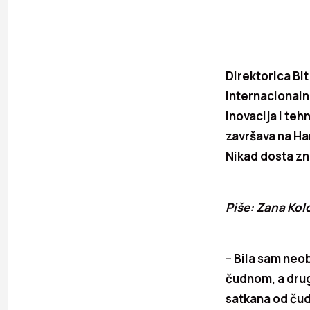
Direktorica Bit
internacionalnu
inovacija i teh
završava na Har
Nikad dosta zna
Piše: Zana Kol
–
Bila sam neobi
čudnom, a drug
satkana od čud