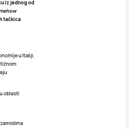
cu iz jednog od
somehow
 tačkica
nomije u Italiji,
estižnom
aju.
u oblasti
u zamislima