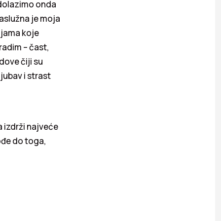
I dolazimo onda
aslužna je moja
ijama koje
radim – čast,
ove čiji su
jubav i strast
 izdrži najveće
dođe do toga,