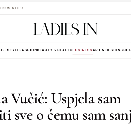
VOTNOM STILU
LIFESTYLE
FASHION
BEAUTY & HEALTH
BUSINESS
ART & DESIGN
SHO
a Vučić: Uspjela sam
iti sve o čemu sam san