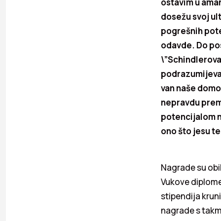
ostavim u aman
dosežu svoj ult
pogrešnih potez
odavde. Do posl
\”Schindlerova l
podrazumijeva 
van naše domov
nepravdu prem
potencijalom n
ono što jesu t
Nagrade su obil
Vukove diplome,
stipendija krun
nagrade s takmic