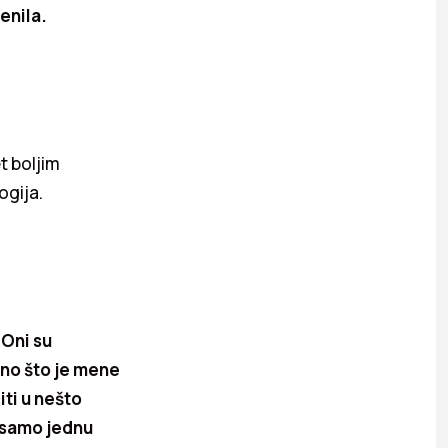
enila.
et boljim
ogija.
 Oni su
ono što je mene
iti u nešto
u samo jednu