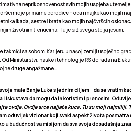
ltimativna neprikosnovenost svih mojih uspjeha utemelje
ršci moje primarne porodice – oca i majke kao mojih najvec
jetnika ikada, sestre i brata kao mojih najčvršćih oslonac
nijim životnim trenucima. Tu je srž svega sto ja jesam.
takmiči sa sobom. Karijeru u našoj zemlji uspješno gradi
. Od Ministarstva nauke i tehnologije RS do rada na Elek
brojne druge angažmane…
 svoje male Banje Luke s jednim ciljem – da se vratim k
a i iskustava da mogu da ih koristim i prenosim. Oduvije
jte ovdje. Ovdje srce najjače kuca. Tu su moji najmiliji. 
am oduvijek vizionar koji svaki aspekt života posmatra 
ko u budućnost sa misijom da sva svoja dosadašnja znan