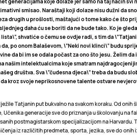
et generacijama koje dolaze jer samo na taj način svi 
imativni smisao. Naraštaji koji dolaze nisu dužni da sn
a drugih u prošlosti, maštajući o tome kako će što pri
jednjeg daha ću se boriti da ne bude tako. Ko je gleda
ista\”, shvatiće o čemu se ovdje radi, s tim da \”Tatjani
da, po onom Balaševom, \”Neki novi klinci\” budu sprij
ine da bi im se odala počast za ono što jesu. Želim da
a našim intelektualcima koje smatram
najdragocjenij
ašeg društva. Sva \”čudesna djeca\” treba da budu sl
e da kroz svoje neprikosnovene talente ostvare nevjer
ježile Tatjanin put bukvalno na svakom koraku. Od onih š
 Učenika generacije sve do priznanja u školovanju na fak
isanih postmagistarskom specijalizacijom na Harvardu. Tu
̌enja iz različitih predmeta, sporta, jezika, sve do onih i