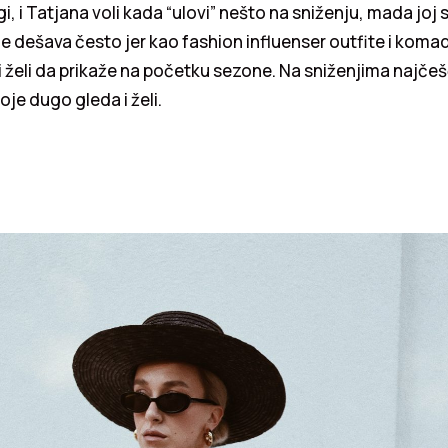
i, i Tatjana voli kada “ulovi” nešto na sniženju, mada joj 
ne dešava često jer kao fashion influenser outfite i koma
i želi da prikaže na početku sezone. Na sniženjima najče
koje dugo gleda i želi.