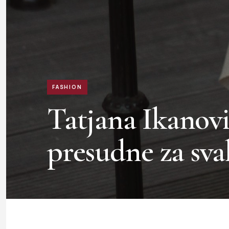
FASHION
Tatjana Ikanovi
presudne za sv