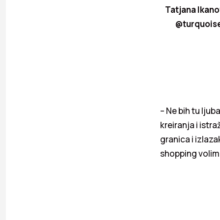
Tatjana Ikanov
@turquoise
– Ne bih tu lju
kreiranja i ist
granica i izlaz
shopping volim