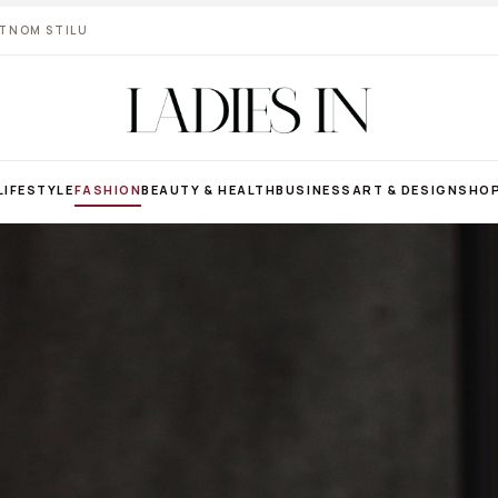
VOTNOM STILU
LIFESTYLE
FASHION
BEAUTY & HEALTH
BUSINESS
ART & DESIGN
SHO