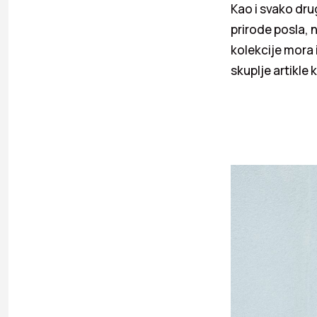
Kao i svako drug
prirode posla, 
kolekcije mora 
skuplje artikle 