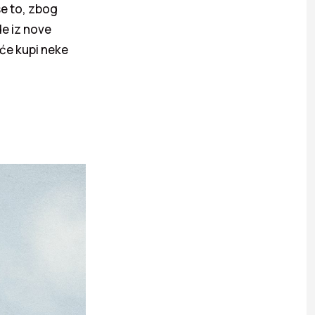
se to, zbog
de iz nove
šće kupi neke