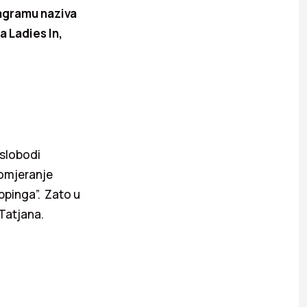
tagramu naziva
 Ladies In,
 slobodi
pomjeranje
ppinga”. Zato u
Tatjana.