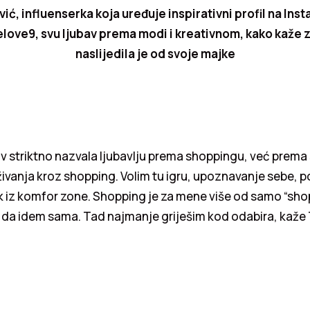
ić, influenserka koja uređuje inspirativni profil na Ins
love9, svu ljubav prema modi i kreativnom, kako kaže za
naslijedila je od svoje majke
bav striktno nazvala ljubavlju prema shoppingu, već prema
raživanja kroz shopping. Volim tu igru, upoznavanje sebe, 
ak iz komfor zone. Shopping je za mene više od samo “sho
 da idem sama. Tad najmanje griješim kod odabira, kaže 