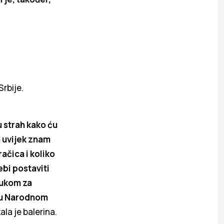
Srbije.
u strah kako ću
a uvijek znam
ačica i koliko
ebi postaviti
dlukom za
i u Narodnom
ala je balerina.