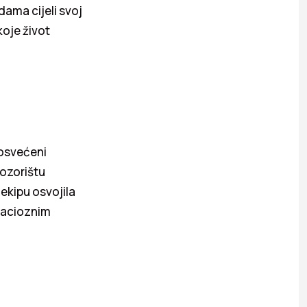
dama cijeli svoj
koje život
posvećeni
pozorištu
ekipu osvojila
Gracioznim