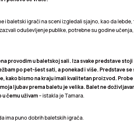
ne i baletski igrači na sceni izgledali sjajno, kao da lebde,
 izazvali oduševljenje publike, potrebne su godine učenja,
a provodim u baletskoj sali. Iza svake predstave stoj
ežbam po pet-šest sati, a ponekad i više. Predstave se
, kako bismo na kraju imali kvalitetan proizvod. Probe 
 moja ljubav prema baletu je velika. Balet ne doživljav
o u čemu uživam
– istakla je Tamara.
da ima puno dobrih baletskih igrača.