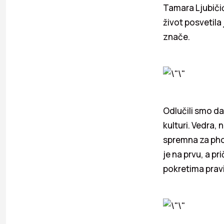
Tamara Ljubičić
život posvetila
znače.
Odlučili smo d
kulturi. Vedra,
spremna za phot
je na prvu, a p
pokretima pravil