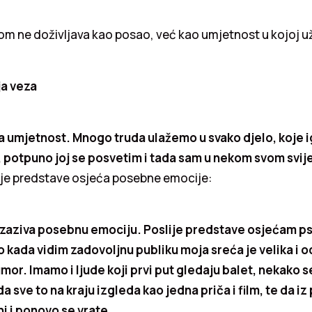
om ne doživljava kao posao, već kao umjetnost u kojoj už
a veza
a umjetnost. Mnogo truda ulažemo u svako djelo, koje 
 potpuno joj se posvetim i tada sam u nekom svom svij
ije predstave osjeća posebne emocije:
 izaziva posebnu emociju. Poslije predstave osjećam psi
no kada vidim zadovoljnu publiku moja sreća je velika i
or. Imamo i ljude koji prvi put gledaju balet, nekako s
a sve to na kraju izgleda kao jedna priča i film, te da iz
i i ponovo se vrate.