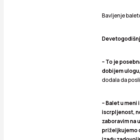
Bavljenje balet
Devetogodišnj
– To je posebn
dobijem ulogu,
dodala da posl
– Balet u meni
iscrpljenost, 
zaboravim na um
priželjkujemo d
izađu zadovoljn