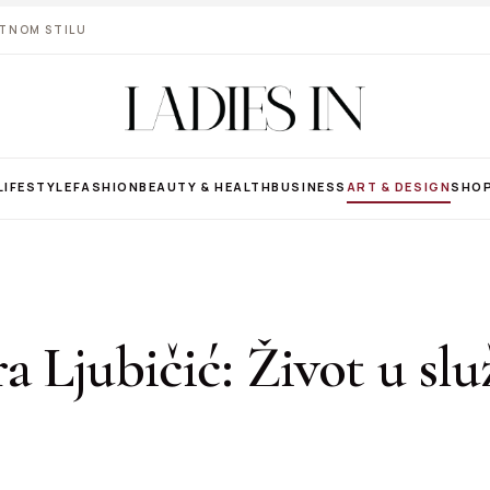
VOTNOM STILU
LIFESTYLE
FASHION
BEAUTY & HEALTH
BUSINESS
ART & DESIGN
SHO
 Ljubičić: Život u slu