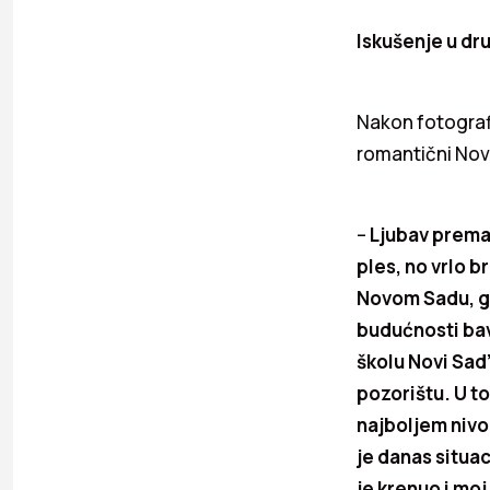
Iskušenje u dru
Nakon fotografi
romantični Novi
–
Ljubav prema 
ples, no vrlo 
Novom Sadu, gd
budućnosti bav
školu Novi Sad
pozorištu. U t
najboljem nivo
je danas situa
je krenuo i moj