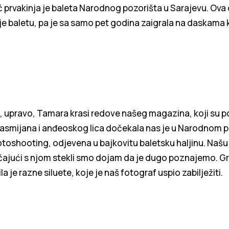
 prvakinja je baleta Narodnog pozorišta u Sarajevu. Ova 
 je baletu, pa je sa samo pet godina zaigrala na daskama 
a, upravo, Tamara krasi redove našeg magazina, koji su 
 nasmijana i anđeoskog lica dočekala nas je u Narodnom 
oshooting, odjevena u bajkovitu baletsku haljinu. Našu 
ričajući s njom stekli smo dojam da je dugo poznajemo. 
a je razne siluete, koje je naš fotograf uspio zabilježiti.