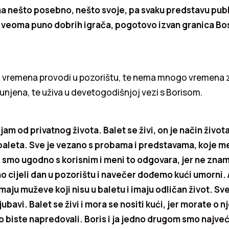
ima nešto posebno, nešto svoje, pa svaku predstavu pub
a veoma puno dobrih igrača, pogotovo izvan granica Bo
vremena provodi u pozorištu, te nema mnogo vremena z
unjena, te uživa u devetogodišnjoj vezi s Borisom.
jam od privatnog života. Balet se živi, on je način život
baleta. Sve je vezano s probama i predstavama, koje m
ili smo ugodno s korisnim i meni to odgovara, jer ne zna
cijeli dan u pozorištu i navečer dođemo kući umorni. 
maju muževe koji nisu u baletu i imaju odličan život. Sve
ljubavi. Balet se živi i mora se nositi kući, jer morate o 
ko biste napredovali. Boris i ja jedno drugom smo najve