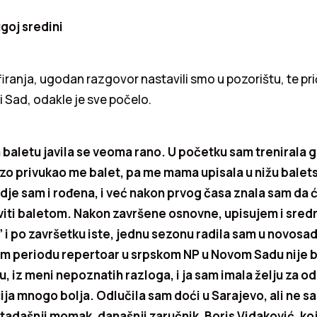
goj sredini
ranja, ugodan razgovor nastavili smo u pozorištu, te pri
 Sad, odakle je sve počelo.
baletu javila se veoma rano. U početku sam trenirala g
brzo privukao me balet, pa me mama upisala u nižu balets
je sam i rođena, i već nakon prvog časa znala sam da ć
iti baletom. Nakon završene osnovne, upisujem i sredn
” i po završetku iste, jednu sezonu radila sam u novos
om periodu repertoar u srpskom NP u Novom Sadu nije b
u, iz meni nepoznatih razloga, i ja sam imala želju za 
cija mnogo bolja. Odlučila sam doći u Sarajevo, ali ne
 tadašnji momak, današnji zaručnik, Boris Vidaković, koji