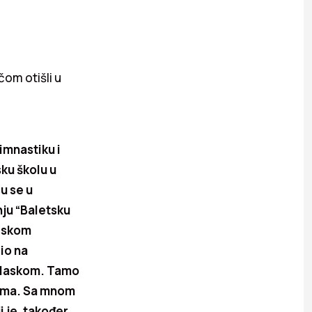
čom otišli u
imnastiku i
ku školu u
u se u
ju “Baletsku
adskom
io na
odlaskom. Tamo
 sama. Sa mnom
 je, također,