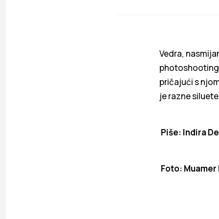
Vedra, nasmija
photoshooting, 
pričajući s nj
je razne siluete
Piše: Indira De
Foto: Muamer 