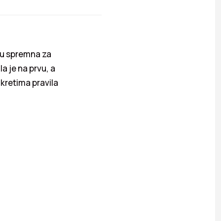
tu spremna za
a je na prvu, a
kretima pravila