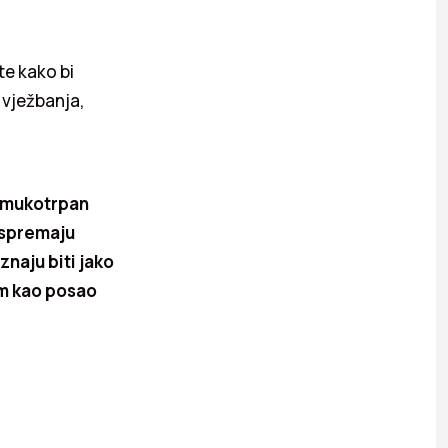
 te kako bi
 vježbanja,
i mukotrpan
 spremaju
znaju biti jako
am kao posao