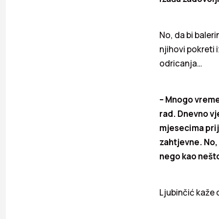
No, da bi baleri
njihovi pokreti
odricanja…
– Mnogo vremen
rad. Dnevno vj
mjesecima prije
zahtjevne. No,
nego kao nešt
Ljubinčić kaže 