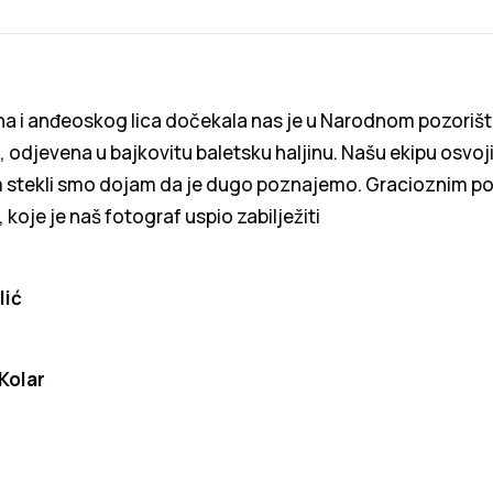
na i anđeoskog lica dočekala nas je u Narodnom pozoriš
odjevena u bajkovitu baletsku haljinu. Našu ekipu osvojil
om stekli smo dojam da je dugo poznajemo. Gracioznim po
, koje je naš fotograf uspio zabilježiti
lić
Kolar