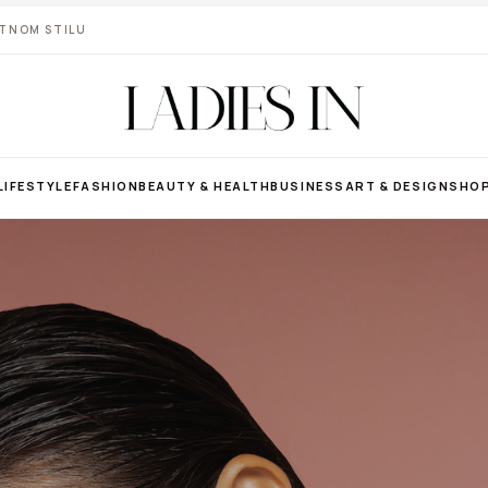
VOTNOM STILU
LIFESTYLE
FASHION
BEAUTY & HEALTH
BUSINESS
ART & DESIGN
SHO