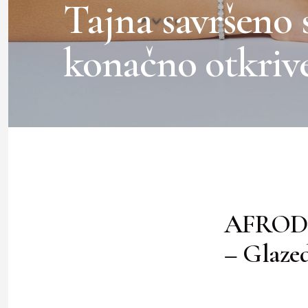
Tajna savršeno 
konačno otkriv
AFROD
– Glaze