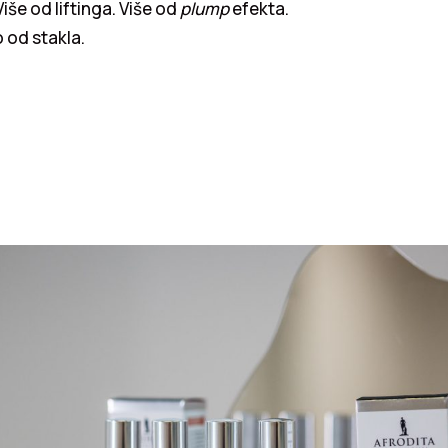
iše od liftinga. Više od
plump
efekta.
 od stakla.