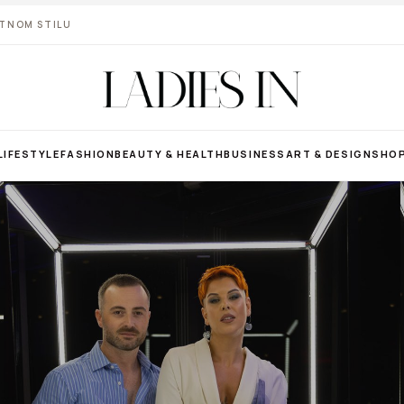
VOTNOM STILU
LIFESTYLE
FASHION
BEAUTY & HEALTH
BUSINESS
ART & DESIGN
SHO