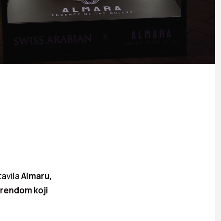
tavila
Almaru,
rendom koji