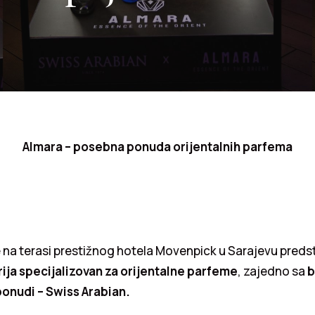
Almara – posebna ponuda orijentalnih parfema
e na terasi prestižnog hotela Movenpick u Sarajevu preds
ija specijalizovan za orijentalne parfeme
, zajedno sa
b
ponudi – Swiss Arabian.