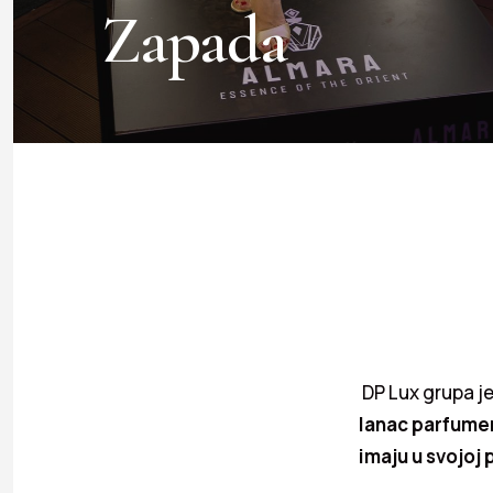
Zapada
DP Lux grupa j
lanac parfumer
imaju u svojoj 