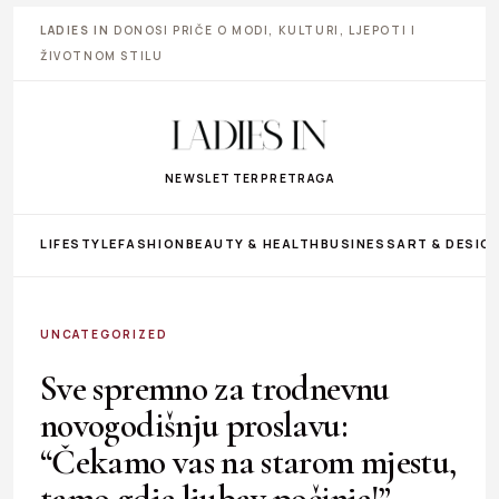
LADIES IN
DONOSI PRIČE O MODI, KULTURI, LJEPOTI I
ŽIVOTNOM STILU
NEWSLETTER
PRETRAGA
LIFESTYLE
FASHION
BEAUTY & HEALTH
BUSINESS
ART & DESIG
UNCATEGORIZED
Sve spremno za trodnevnu
novogodišnju proslavu:
“Čekamo vas na starom mjestu,
tamo gdje ljubav počinje!”