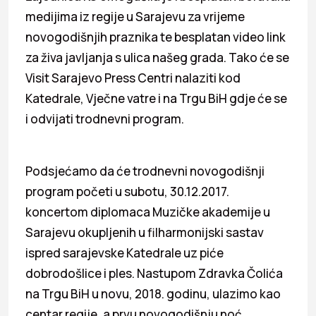
medijima iz regije u Sarajevu za vrijeme
novogodišnjih praznika te besplatan video link
za živa javljanja s ulica našeg grada. Tako će se
Visit Sarajevo Press Centri nalaziti kod
Katedrale, Vječne vatre i na Trgu BiH gdje će se
i odvijati trodnevni program.
Podsjećamo da će trodnevni novogodišnji
program početi u subotu, 30.12.2017.
koncertom diplomaca Muzičke akademije u
Sarajevu okupljenih u filharmonijski sastav
ispred sarajevske Katedrale uz piće
dobrodošlice i ples. Nastupom Zdravka Čolića
na Trgu BiH u novu, 2018. godinu, ulazimo kao
centar regije, a prvu novogodišnju noć