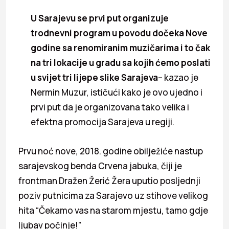
U Sarajevu se prvi put organizuje
trodnevni program u povodu dočeka Nove
godine sa renomiranim muzičarima i to čak
na tri lokacije u gradu sa kojih ćemo poslati
u svijet tri lijepe slike Sarajeva
– kazao je
Nermin Muzur, ističući kako je ovo ujedno i
prvi put da je organizovana tako velika i
efektna promocija Sarajeva u regiji.
Prvu noć nove, 2018. godine obilježiće nastup
sarajevskog benda Crvena jabuka, čiji je
frontman Dražen Žerić Žera uputio posljednji
poziv putnicima za Sarajevo uz stihove velikog
hita “Čekamo vas na starom mjestu, tamo gdje
ljubav počinje!”