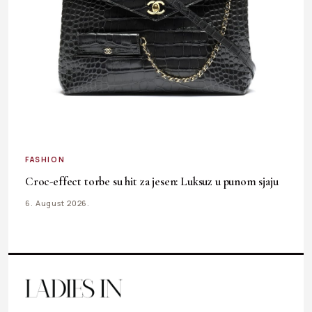
FASHION
Croc-effect torbe su hit za jesen: Luksuz u punom sjaju
6. August 2026.