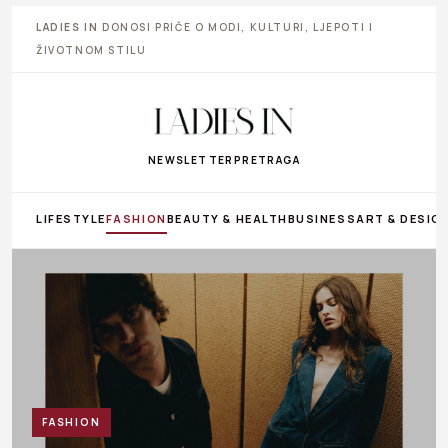
LADIES IN
DONOSI PRIČE O MODI, KULTURI, LJEPOTI I
ŽIVOTNOM STILU
NEWSLETTER
PRETRAGA
LIFESTYLE
FASHION
BEAUTY & HEALTH
BUSINESS
ART & DESIG
FASHION