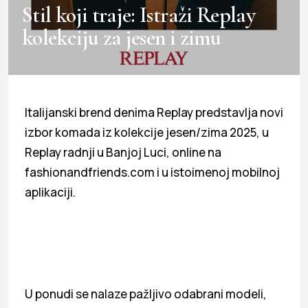
Stil koji traje: Istraži Replay
kolekciju za jesen i zimu
Italijanski brend denima Replay predstavlja novi
izbor komada iz kolekcije jesen/zima 2025, u
Replay radnji u Banjoj Luci, online na
fashionandfriends.com i u istoimenoj mobilnoj
aplikaciji.
U ponudi se nalaze pažljivo odabrani modeli,