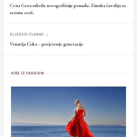
Crna Gora otkrila novogodišnju ponudu: Zimska čarolija za
sezonu 2026.
SLJEDEĆI ČLANAK →
Vinarija Čoka – povjerenje generacije
VIŠE IZ FASHION