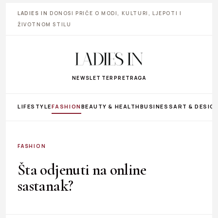
LADIES IN
DONOSI PRIČE O MODI, KULTURI, LJEPOTI I
ŽIVOTNOM STILU
NEWSLETTER
PRETRAGA
LIFESTYLE
FASHION
BEAUTY & HEALTH
BUSINESS
ART & DESIG
FASHION
Šta odjenuti na online
sastanak?