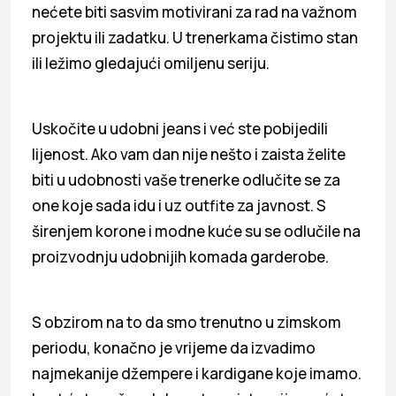
nećete biti sasvim motivirani za rad na važnom
projektu ili zadatku. U trenerkama čistimo stan
ili ležimo gledajući omiljenu seriju.
Uskočite u udobni jeans i već ste pobijedili
lijenost. Ako vam dan nije nešto i zaista želite
biti u udobnosti vaše trenerke odlučite se za
one koje sada idu i uz outfite za javnost. S
širenjem korone i modne kuće su se odlučile na
proizvodnju udobnijih komada garderobe.
S obzirom na to da smo trenutno u zimskom
periodu, konačno je vrijeme da izvadimo
najmekanije džempere i kardigane koje imamo.