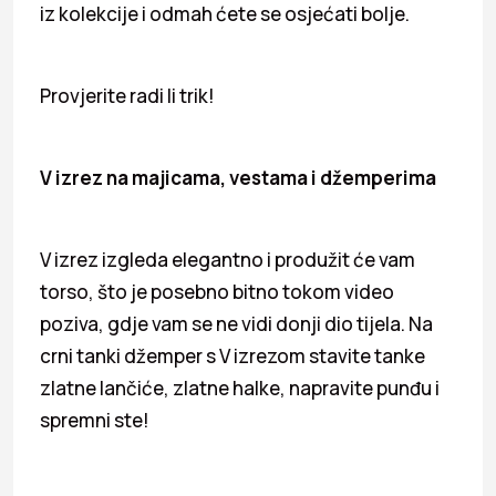
iz kolekcije i odmah ćete se osjećati bolje.
Provjerite radi li trik!
V izrez na majicama, vestama i džemperima
V izrez izgleda elegantno i produžit će vam
torso, što je posebno bitno tokom video
poziva, gdje vam se ne vidi donji dio tijela. Na
crni tanki džemper s V izrezom stavite tanke
zlatne lančiće, zlatne halke, napravite punđu i
spremni ste!