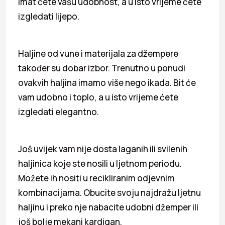
Imat ćete vašu udobnost, a u isto vrijeme ćete
izgledati lijepo.
Haljine od vune i materijala za džempere
također su dobar izbor. Trenutno u ponudi
ovakvih haljina imamo više nego ikada. Bit će
vam udobno i toplo, a u isto vrijeme ćete
izgledati elegantno.
Još uvijek vam nije dosta laganih ili svilenih
haljinica koje ste nosili u ljetnom periodu.
Možete ih nositi u recikliranim odjevnim
kombinacijama. Obucite svoju najdražu ljetnu
haljinu i preko nje nabacite udobni džemper ili
još bolje mekani kardigan.