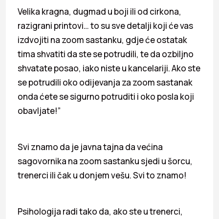
Velika kragna, dugmad u boji ili od cirkona,
razigrani printovi… to su sve detalji koji će vas
izdvojiti na zoom sastanku, gdje će ostatak
tima shvatiti da ste se potrudili, te da ozbiljno
shvatate posao, iako niste u kancelariji. Ako ste
se potrudili oko odijevanja za zoom sastanak
onda ćete se sigurno potruditi i oko posla koji
obavljate!”
Svi znamo da je javna tajna da većina
sagovornika na zoom sastanku sjedi u šorcu,
trenerci ili čak u donjem vešu. Svi to znamo!
Psihologija radi tako da, ako ste u trenerci,