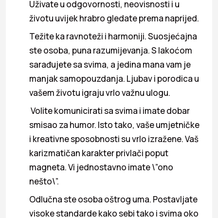
Uživate u odgovornosti, neovisnosti i u
životu uvijek hrabro gledate prema naprijed.
Težite ka ravnoteži i harmoniji. Suosjećajna
ste osoba, puna razumijevanja. S lakoćom
sarađujete sa svima, a jedina mana vam je
manjak samopouzdanja. Ljubav i porodica u
vašem životu igraju vrlo važnu ulogu.
Volite komunicirati sa svima i imate dobar
smisao za humor. Isto tako, vaše umjetničke
i kreativne sposobnosti su vrlo izražene. Vaš
karizmatičan karakter privlači poput
magneta. Vi jednostavno imate \”ono
nešto\”.
Odlučna ste osoba oštrog uma. Postavljate
visoke standarde kako sebi tako i svima oko