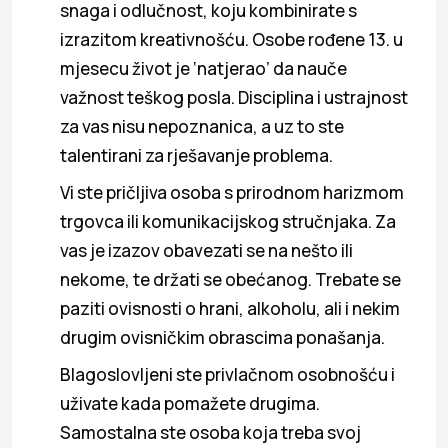
snaga i odlučnost, koju kombinirate s
izrazitom kreativnošću. Osobe rođene 13. u
mjesecu život je ‘natjerao’ da nauče
važnost teškog posla. Disciplina i ustrajnost
za vas nisu nepoznanica, a uz to ste
talentirani za rješavanje problema.
Vi ste pričljiva osoba s prirodnom harizmom
trgovca ili komunikacijskog stručnjaka. Za
vas je izazov obavezati se na nešto ili
nekome, te držati se obećanog. Trebate se
paziti ovisnosti o hrani, alkoholu, ali i nekim
drugim ovisničkim obrascima ponašanja.
Blagoslovljeni ste privlačnom osobnošću i
uživate kada pomažete drugima.
Samostalna ste osoba koja treba svoj