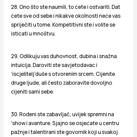
28. Ono što ste naumili, to ćete i ostvariti. Dat
ćete sve od sebe i nikakve okolnosti neće vas
spriječiti u tome. Kompetitivni ste i volite se
isticati u mnoštvu.
29. Odlikuju vas duhovnost, dubina i snažna
intuicija. Daroviti ste savjetodavac i
‘iscjelitelj’duše s otvorenim srcem. Cijenite
druge ljude, ali često zaboravite dovoljno
cijeniti sami sebe.
30. Rođeni ste zabavljač, uvijek spremni na
‘show i avanture. Sjajno se osjećate u centru
pažnje i talentirani ste govornik koji u svakoj