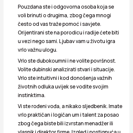
Pouzdana ste i odgovorna osoba koja se
voli brinuti o drugima, zbog čega mnogi
često od vas traže pomoć i savjete.
Orijentirani ste na porodicu i radije ćete biti
u vezi nego sami. Ljubav vam u životu igra
vrlo važnu ulogu.
Vrlo ste dubokoumni i ne volite površnost.
Volite dubinski analizirati stvari i situacije.
Vrlo ste intuitivni i kod donošenja važnih
životnih odluka uvijek se vodite svojim
instinktima.
Vi ste rođeni vođa, a nikako sljedbenik. Imate
vrlo praktičan i logičan um i talent za posao
zbog čega biste bili izvrstan menadžer ili
vlasnik i direktor firme. Izgled i postignuća u