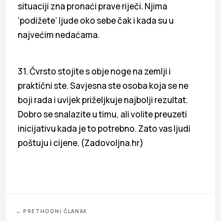
situaciji zna pronaći prave riječi. Njima
‘podižete’ ljude oko sebe čak i kada su u
najvećim nedaćama.
31. Čvrsto stojite s obje noge na zemlji i
praktični ste. Savjesna ste osoba koja se ne
boji rada i uvijek priželjkuje najbolji rezultat.
Dobro se snalazite u timu, ali volite preuzeti
inicijativu kada je to potrebno. Zato vas ljudi
poštuju i cijene. (Zadovoljna.hr)
← PRETHODNI ČLANAK