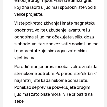
emocije drugih ljudi. Pravi ste timski igrač
koji zna raditi s ljudima i sposobni ste voditi
velike projekte.
Vi ste pokretač zbivanja i imate magnetsku
osobnost. Volite uzbuđenje, avanture i u
odnosima s ljudima očekujete veliku dozu
slobode. Volite se povezivati s novim ljudima
i nadareni ste sjajnim organizatorskim
vještinama.
Porodični orijentirana osoba, volite znati da
ste nekome potrebni. Po prirodi ste ‘skrbnik’ i
najsretniji ste kada nekome pomažete.
Ponekad se previše posvećujete drugim
ljudima i zato biste morali više pripaziti na
sebe.