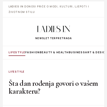
LADIES IN
DONOSI PRIČE O MODI, KULTURI, LJEPOTI I
ŽIVOTNOM STILU
NEWSLETTER
PRETRAGA
LIFESTYLE
FASHION
BEAUTY & HEALTH
BUSINESS
ART & DESIG
LIFESTYLE
Šta dan rođenja govori o vašem
karakteru?