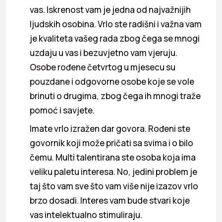
vas. Iskrenost vam je jedna od najvažnijih
ljudskih osobina. Vrlo ste radišni i važna vam
je kvaliteta vašeg rada zbog čega se mnogi
uzdaju u vas i bezuvjetno vam vjeruju.
Osobe rođene četvrtog u mjesecu su
pouzdane i odgovorne osobe koje se vole
brinuti o drugima, zbog čega ih mnogi traže
pomoć i savjete.
Imate vrlo izražen dar govora. Rođeni ste
govornik koji može pričati sa svima i o bilo
čemu. Multi talentirana ste osoba koja ima
veliku paletu interesa. No, jedini problem je
taj što vam sve što vam više nije izazov vrlo
brzo dosadi. Interes vam bude stvari koje
vas intelektualno stimuliraju.