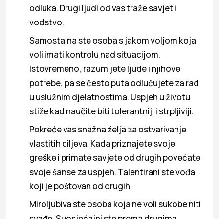
odluka. Drugi ljudi od vas traže savjet i
vodstvo.
Samostalna ste osoba s jakom voljom koja
voli imati kontrolu nad situacijom.
Istovremeno, razumijete ljude i njihove
potrebe, pa se često puta odlučujete za rad
u uslužnim djelatnostima. Uspjeh u životu
stiže kad naučite biti tolerantniji i strpljiviji.
Pokreće vas snažna želja za ostvarivanje
vlastitih ciljeva. Kada priznajete svoje
greške i primate savjete od drugih povećate
svoje šanse za uspjeh. Talentirani ste vođa
koji je poštovan od drugih.
Miroljubiva ste osoba koja ne voli sukobe niti
svađe. Suosjećajni ste prema drugima,