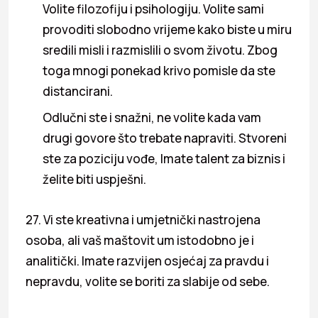
Volite filozofiju i psihologiju. Volite sami
provoditi slobodno vrijeme kako biste u miru
sredili misli i razmislili o svom životu. Zbog
toga mnogi ponekad krivo pomisle da ste
distancirani.
Odlučni ste i snažni, ne volite kada vam
drugi govore što trebate napraviti. Stvoreni
ste za poziciju vođe, Imate talent za biznis i
želite biti uspješni.
27. Vi ste kreativna i umjetnički nastrojena
osoba, ali vaš maštovit um istodobno je i
analitički. Imate razvijen osjećaj za pravdu i
nepravdu, volite se boriti za slabije od sebe.