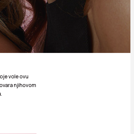
oje vole ovu
govara njihovom
.