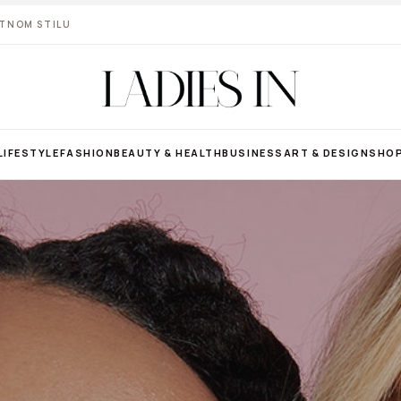
VOTNOM STILU
LIFESTYLE
FASHION
BEAUTY & HEALTH
BUSINESS
ART & DESIGN
SHO