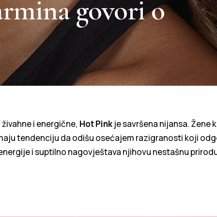
armina govori o
 živahne i energične,
Hot Pink
je savršena nijansa. Žene k
maju tendenciju da odišu osećajem razigranosti koji od
nergije i suptilno nagovještava njihovu nestašnu prirodu