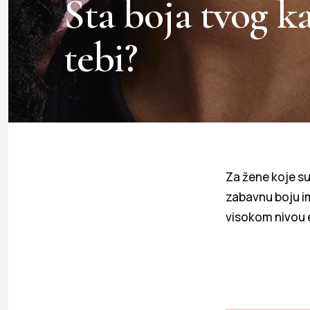
Šta boja tvog k
tebi?
Za žene koje su
zabavnu boju i
visokom nivou e