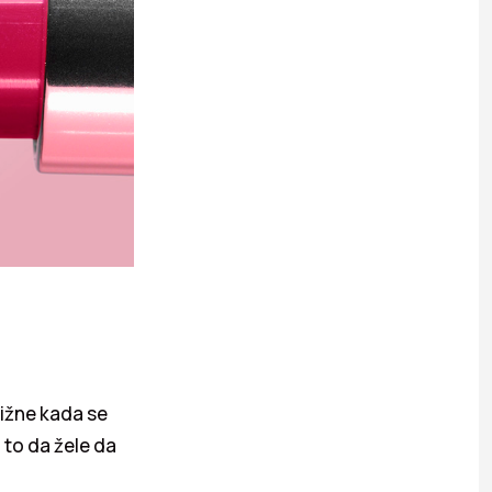
brižne kada se
 to da žele da