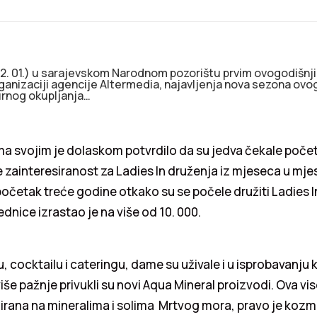
22. 01.) u sarajevskom Narodnom pozorištu prvim ovogodišnji
ganizaciji agencije Altermedia, najavljenja nova sezona ov
rnog okupljanja…
ma svojim je dolaskom potvrdilo da su jedva čekale poče
e zainteresiranost za Ladies In druženja iz mjeseca u mje
očetak treće godine otkako su se počele družiti Ladies I
ednice izrastao je na više od 10. 000.
, cocktailu i cateringu, dame su uživale i u isprobavanju
više pažnje privukli su novi Aqua Mineral proizvodi. Ova v
irana na mineralima i solima Mrtvog mora, pravo je kozm