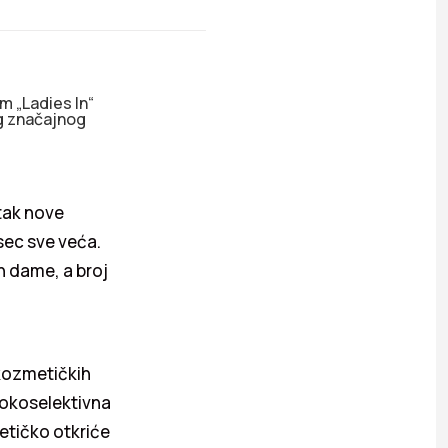
m „Ladies In“
og značajnog
tak nove
sec sve veća.
n dame, a broj
 kozmetičkih
isokoselektivna
etičko otkriće