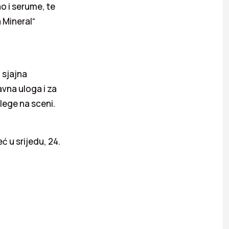
ao i serume, te
 Mineral“
 sjajna
avna uloga i za
lege na sceni.
ć u srijedu, 24.