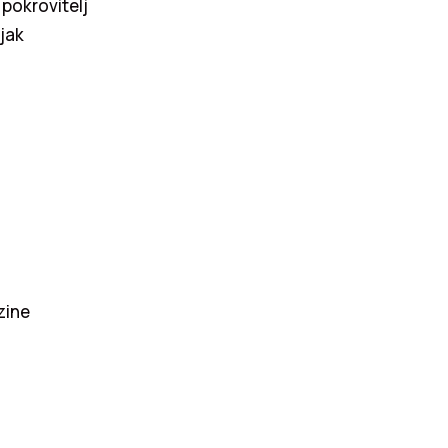
 pokrovitelj
ljak
zine