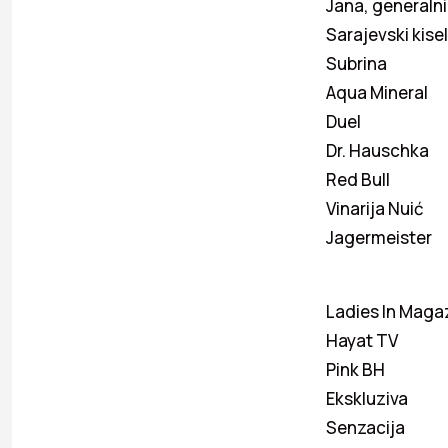
Jana, generalni
Sarajevski kise
Subrina
Aqua Mineral
Duel
Dr. Hauschka
Red Bull
Vinarija Nuić
Jagermeister
Ladies In Maga
Hayat TV
Pink BH
Ekskluziva
Senzacija