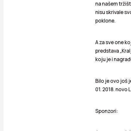
na našem tržišt
nisu skrivale s
poklone.
A za sve one ko
predstava „Kral
koju je i nagra
Bilo je ovo još
01. 2018. novo L
Sponzori: