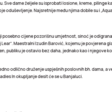
u. Sve dame željele su isprobati losione, kreme, pilinge k
voje oduševljenje. Najsretnije među njima dobile su i „Aqua
ji posebno cijene pozorišnu umjetnost, sinoć je odigrana
j Lear“. Maestralni Izudin Barović, kojemu je povjerena gl
đen, publiku je ostavio bez daha, jednako kao i njegove ko
 jedno odlično druženje uspješnih poslovnih bh. dama, a ve
adies In okupljanje desit će se u Banjaluci.