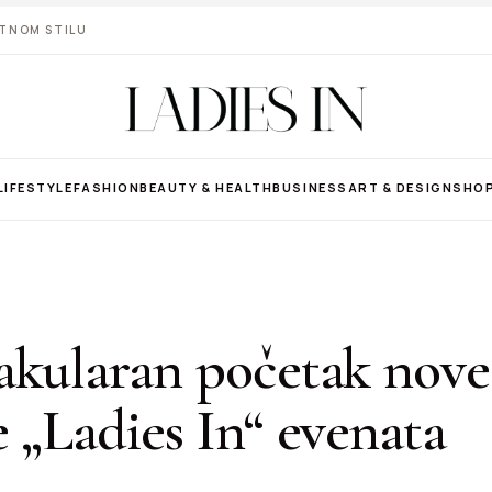
VOTNOM STILU
LIFESTYLE
FASHION
BEAUTY & HEALTH
BUSINESS
ART & DESIGN
SHO
akularan početak nove
 „Ladies In“ evenata