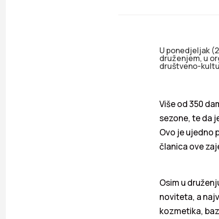
U ponedjeljak (
druženjem, u or
društveno-kultu
Više od 350 da
sezone, te da j
Ovo je ujedno p
članica ove zaj
Osim u druženju
noviteta, a naj
kozmetika, baz