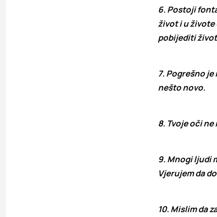
6. Postoji font
život i u živote
pobijediti živo
7. Pogrešno je 
nešto novo.
8. Tvoje oči ne 
9. Mnogi ljudi 
Vjerujem da dob
10. Mislim da z