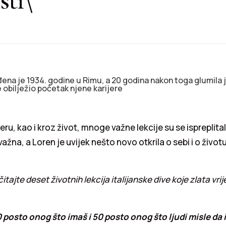
ena je 1934. godine u Rimu, a 20 godina nakon toga glumila je
 je obilježio početak njene karijere
eru, kao i kroz život, mnoge važne lekcije su se ispreplita
važna, a Loren je uvijek nešto novo otkrila o sebi i o životu
tajte deset životnih lekcija italijanske dive koje zlata vrij
50 posto onog što imaš i 50 posto onog što ljudi misle da 