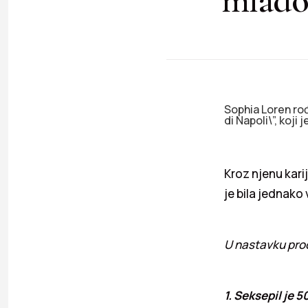
Sophia Loren rođ
di Napoli\”, koji
Kroz njenu karij
je bila jednako 
U nastavku proči
1. Seksepil je 