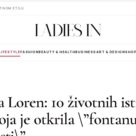
VOTNOM STILU
LIFESTYLE
FASHION
BEAUTY & HEALTH
BUSINESS
ART & DESIGN
SHO
 Loren: 10 životnih ist
oja je otkrila \”fontan
sti\”