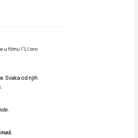
 u filmu \”L\’oro
le. Svaka od njih
.
ede.
imaš.