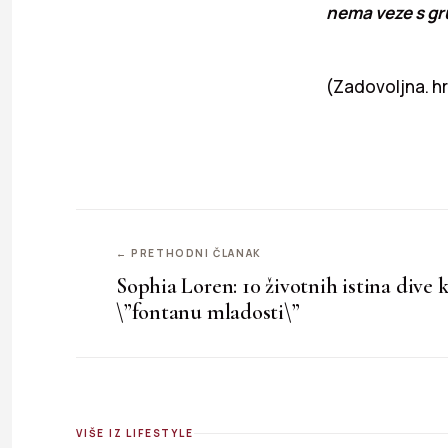
nema veze s gru
(Zadovoljna. hr
← PRETHODNI ČLANAK
Sophia Loren: 10 životnih istina dive k
\”fontanu mladosti\”
VIŠE IZ LIFESTYLE