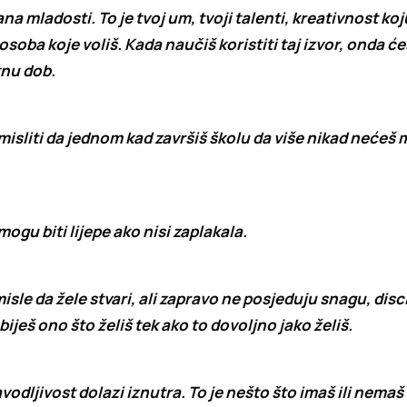
ana mladosti. To je tvoj um, tvoji talenti, kreativnost ko
 osoba koje voliš. Kada naučiš koristiti taj izvor, onda će
tnu dob.
misliti da jednom kad završiš školu da više nikad nećeš 
mogu biti lijepe ako nisi zaplakala.
misle da žele stvari, ali zapravo ne posjeduju snagu, disc
iješ ono što želiš tek ako to dovoljno jako želiš.
avodljivost dolazi iznutra. To je nešto što imaš ili nemaš