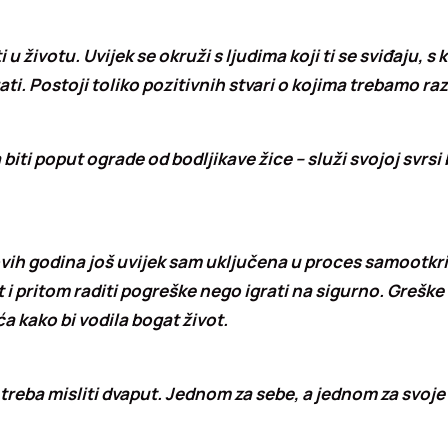
i u životu. Uvijek se okruži s ljudima koji ti se sviđaju, 
ati. Postoji toliko pozitivnih stvari o kojima trebamo raz
a biti poput ograde od bodljikave žice – služi svojoj svrsi
vih godina još uvijek sam uključena u proces samootkriv
ot i pritom raditi pogreške nego igrati na sigurno. Grešk
a kako bi vodila bogat život.
 treba misliti dvaput. Jednom za sebe, a jednom za svoje 