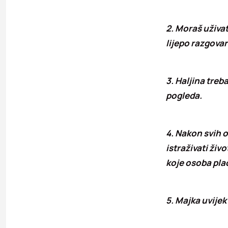
2. Moraš uživat
lijepo razgovar
3. Haljina treb
pogleda.
4. Nakon svih o
istraživati živ
koje osoba plać
5. Majka uvijek