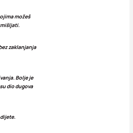
s kojima možeš
mišljati.
 bez zaklanjanja
anja. Bolje je
e su dio dugova
dijete.