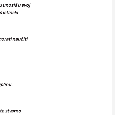
ju unosiš u svoj
š istinski
morati naučiti
iplinu.
 te stvarno