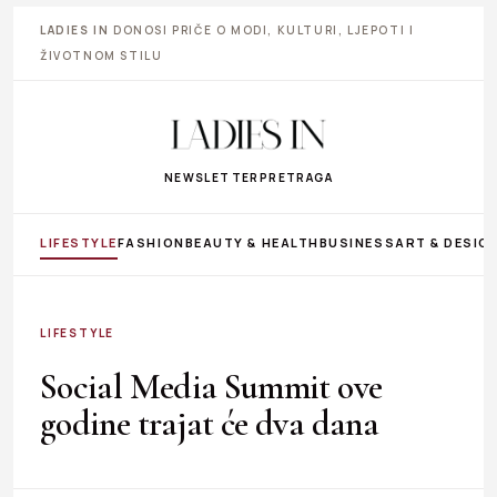
LADIES IN
DONOSI PRIČE O MODI, KULTURI, LJEPOTI I
ŽIVOTNOM STILU
NEWSLETTER
PRETRAGA
LIFESTYLE
FASHION
BEAUTY & HEALTH
BUSINESS
ART & DESIG
LIFESTYLE
Social Media Summit ove
godine trajat će dva dana