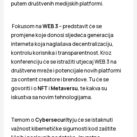
putem društvenih medijskih platformi.
Fokusom na
WEB 3
– predstavit će se
promjene koje donosi sljedeća generacija
interneta koja naglašava decentralizaciju,
kontrolu korisnika i transparentnost. Kroz
konferenciju će se istražiti utjecaj WEB 3 na
društvene mreže i potencijale novih platformi
za content creatore i brendove. Tu će se
govoriti i o
NFT
i
Metaversu
, te kakva su
iskustva sa novim tehnologijama.
Temom o
Cybersecurity
ju će se istaknuti
važnost kibernetičke sigurnosti kod zaštite