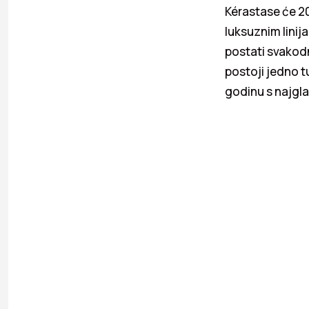
Kérastase će 2
luksuznim lini
postati svakod
postoji jedno t
godinu s najgl