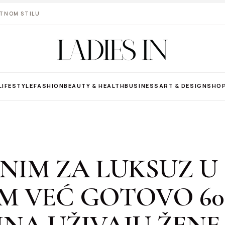
VOTNOM STILU
LIFESTYLE
FASHION
BEAUTY & HEALTH
BUSINESS
ART & DESIGN
SHO
NIM ZA LUKSUZ U
M VEĆ GOTOVO 60
NA UŽIVAJU ŽENE