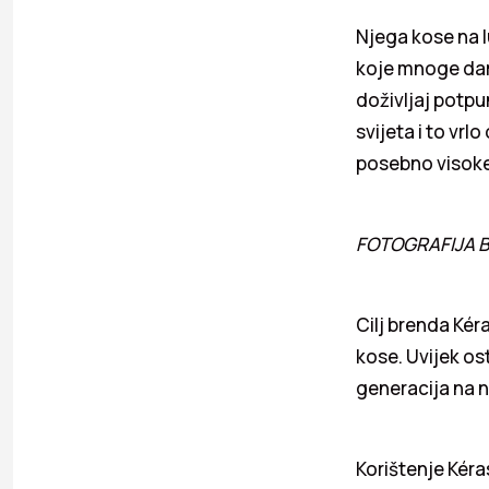
Njega kose na l
koje mnoge dame
doživljaj potpu
svijeta i to vrl
posebno visoke
FOTOGRAFIJA B
Cilj brenda Kér
kose. Uvijek os
generacija na n
Korištenje Kéra