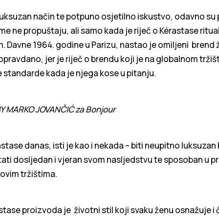
uksuzan način te potpuno osjetilno iskustvo, odavno su po
 ne propuštaju, ali samo kada je riječ o Kérastase ritual
n. Davne 1964. godine u Parizu, nastao je omiljeni brend 
o opravdano, jer je riječ o brendu koji je na globalnom trži
 standarde kada je njega kose u pitanju.
Y MARKO JOVANČIĆ za Bonjour
astase danas, isti je kao i nekada – biti neupitno luksuzan
tati dosljedan i vjeran svom nasljedstvu te sposoban u pr
ovim tržištima.
stase proizvoda je životni stil koji svaku ženu osnažuje i 