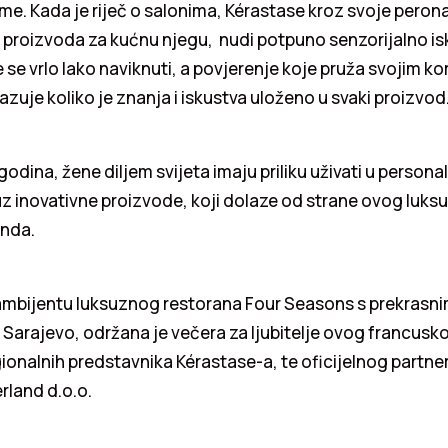
me. Kada je riječ o salonima, Kérastase kroz svoje perona
je proizvoda za kućnu njegu, nudi potpuno senzorijalno is
e se vrlo lako naviknuti, a povjerenje koje pruža svojim k
uje koliko je znanja i iskustva uloženo u svaki proizvod
odina, žene diljem svijeta imaju priliku uživati u personal
 uz inovativne proizvode, koji dolaze od strane ovog luk
enda.
mbijentu luksuznog restorana Four Seasons s prekrasn
Sarajevo, održana je večera za ljubitelje ovog francusk
gionalnih predstavnika Kérastase-a, te oficijelnog partner
rland d.o.o.