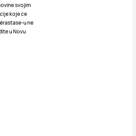
govine svojim
ije koje će
Kérastase-u ne
đite u Novu