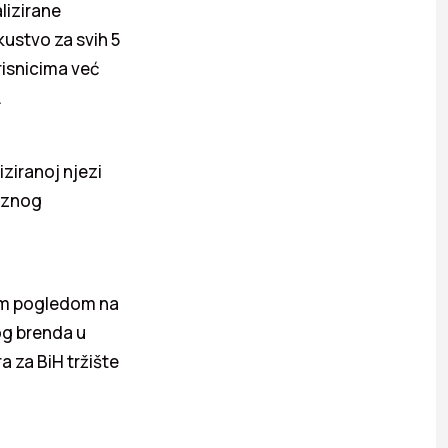
lizirane
kustvo za svih 5
orisnicima već
.
iziranoj njezi
suznog
im pogledom na
og brenda u
a za BiH tržište