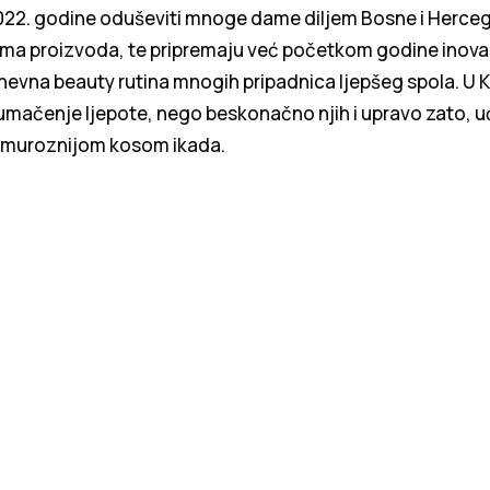
022. godine oduševiti mnoge dame diljem Bosne i Herce
jama proizvoda, te pripremaju već početkom godine inovac
nevna beauty rutina mnogih pripadnica ljepšeg spola. U 
umačenje ljepote, nego beskonačno njih i upravo zato, u
amuroznijom kosom ikada.