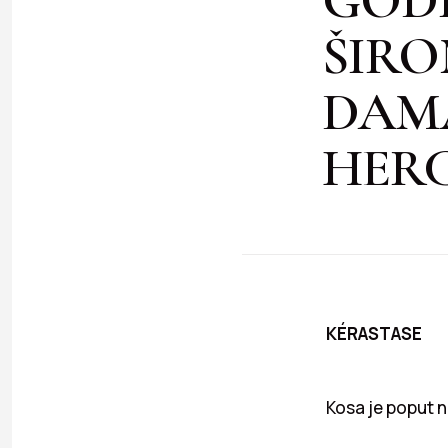
ŠIRO
DAMA
HER
KÉRASTASE
Kosa je poput n