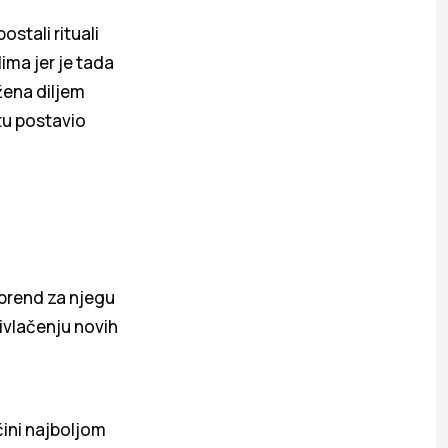
stali rituali
ima jer je tada
žena diljem
štu postavio
 brend za njegu
ivlačenju novih
čini najboljom