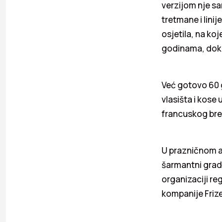
verzijom nje sa
tretmane i lini
osjetila, na koj
godinama, dokaz
Već gotovo 60 g
vlasišta i kose
francuskog br
U prazničnom a
šarmantni grad 
organizaciji re
kompanije Frize