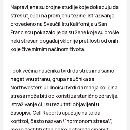
Napravljene su brojne studije koje dokazuju da
stres utječe i na promjenu težine. Istraživanje
provedeno na Sveučilištu Kalifornija u San
Franciscu pokazalo je da su žene koje su prošle
neki stresan događaj sklonije pretilosti od onih
koje žive mirnim načinom života.
I dok većina naučnika tvrdi da stres ima samo
negativnu stranu, grupa naučnika sa
Northwestern u Illinoisu tvrdi da manja količina
stresa može biti od koristi za stanično zdravlje.
Istraživanje čiji su rezultati objavljeni u
časopisu Cell Reports upućuje na to da
kortizol, često nazvan \”hormonom stresa\”,
može zaštititi stanice koje stare te smanjiti