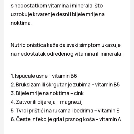
s nedostatkom vitamina i minerala, što
uzrokuje krvarenje desni i bijele mrlje na
noktima.
Nutricionistica kaže da svaki simptom ukazuje
na nedostatak određenog vitamina ili minerala:
1. Ispucale usne – vitamin B6
2. Bruksizam ili škrgutanje zubima – vitamin B5
3. Bijele mrlje na noktima – cink
4. Zatvor ili dijareja – magnezij
5. Tvrdi prištići na rukama i bedrima – vitamin E
6. Česte infekcije grla i prsnog koša – vitamin A