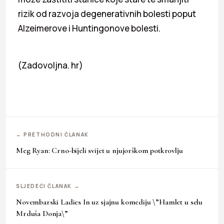
rizik od razvoja degenerativnih bolesti poput
Alzeimerove i Huntingonove bolesti.
(Zadovoljna. hr)
← PRETHODNI ČLANAK
Meg Ryan: Crno-bijeli svijet u njujorškom potkrovlju
SLJEDEĆI ČLANAK →
Novembarski Ladies In uz sjajnu komediju \”Hamlet u selu
Mrduša Donja\”