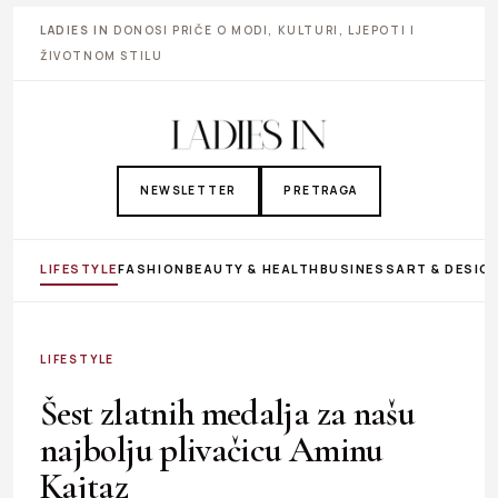
LADIES IN
DONOSI PRIČE O MODI, KULTURI, LJEPOTI I
ŽIVOTNOM STILU
NEWSLETTER
PRETRAGA
LIFESTYLE
FASHION
BEAUTY & HEALTH
BUSINESS
ART & DESIG
LIFESTYLE
Šest zlatnih medalja za našu
najbolju plivačicu Aminu
Kajtaz