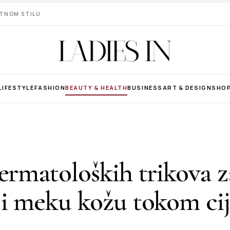
VOTNOM STILU
LIFESTYLE
FASHION
BEAUTY & HEALTH
BUSINESS
ART & DESIGN
SHO
ermatoloških trikova z
 i meku kožu tokom cij