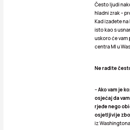
Često ljudi nak
hladni zrak – pr
Kad izađete na
isto kao s usna
uskoro će vam p
centra MI u Wa
Ne radite često
–
Ako vam je ko
osjećaj da vam 
rjeđe nego obič
osjetljivije zb
iz Washingtona