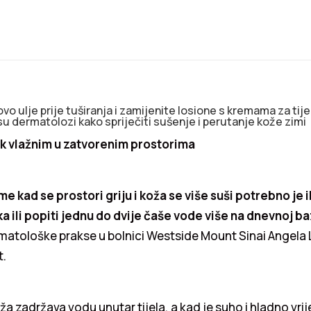
o ulje prije tuširanja i zamijenite losione s kremama za tije
i su dermatolozi kako spriječiti sušenje i perutanje kože zimi
k vlažnim u zatvorenim prostorima
e kad se prostori griju i koža se više suši potrebno je ili
a ili popiti jednu do dvije čaše vode više na dnevnoj ba
rmatološke prakse u bolnici Westside Mount Sinai Angela
t.
ža zadržava vodu unutar tijela, a kad je suho i hladno vri