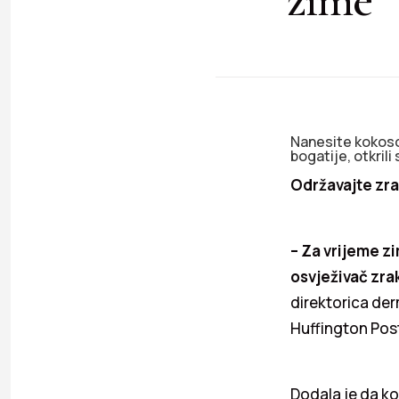
Nanesite kokosov
bogatije, otkril
Održavajte zra
– Za vrijeme zim
osvježivač zrak
direktorica de
Huffington Pos
Dodala je da ko