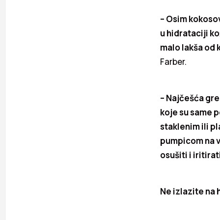
– Osim kokosovo
u hidrataciji ko
malo lakša od 
Farber.
– Najčešća greš
koje su same p
staklenim ili p
pumpicom na v
osušiti i iritira
Ne izlazite na