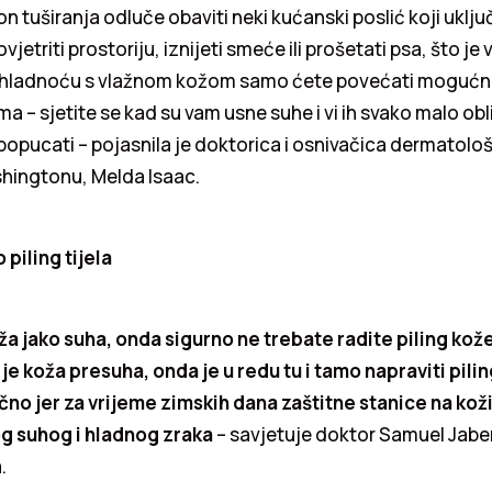
on tuširanja odluče obaviti neki kućanski poslić koji uklju
ovjetriti prostoriju, iznijeti smeće ili prošetati psa, što je 
 hladnoću s vlažnom kožom samo ćete povećati mogućno
ma – sjetite se kad su vam usne suhe i vi ih svako malo obl
opucati – pojasnila je doktorica i osnivačica dermatolo
shingtonu, Melda Isaac.
 piling tijela
ža jako suha, onda sigurno ne trebate radite piling ko
je koža presuha, onda je u redu tu i tamo napraviti piling
no jer za vrijeme zimskih dana zaštitne stanice na koži 
og suhog i hladnog zraka
– savjetuje doktor Samuel Jabe
.