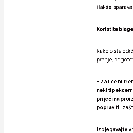
i lakše isparav
Koristite blag
Kako biste održ
pranje, pogotov
– Za lice bi tre
neki tip ekcema
prijeći na proi
popraviti i zašt
Izbjegavajte v