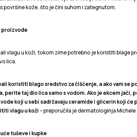
a s površine kože, što je čini suhom i zategnutom.
e proizvode
ali vlagu u koži, tokom zime potrebno je koristiti blage p
o lica.
bali koristiti blago sredstvo za čišćenje, a ako vam se poj
, perite taj dio lica samo s vodom. Ako je ekcem jači, 
zvode koji u sebi sadržavaju ceramide i glicerin koji će
ititi vlagu u koži
– preporučila je dermatologinja Michele 
ruće tuševe i kupke