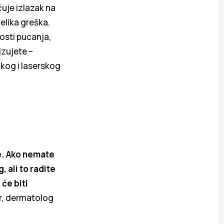
čuje izlazak na
velika greška.
sti pucanja,
izujete –
škog i laserskog
že. Ako nemate
, ali to radite
će biti
r, dermatolog