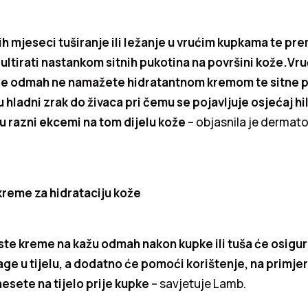
 mjeseci tuširanje ili ležanje u vrućim kupkama te pr
zultirati nastankom sitnih pukotina na površini kože.Vr
 se odmah ne namažete hidratantnom kremom te sitne 
 hladni zrak do živaca pri čemu se pojavljuje osjećaj hil
ju razni ekcemi na tom dijelu kože
– objasnila je dermato
i kreme za hidrataciju kože
uste kreme na kažu odmah nakon kupke ili tuša će osigur
age u tijelu, a dodatno će pomoći korištenje, na primj
nesete na tijelo prije kupke
– savjetuje Lamb.