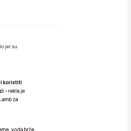
lo jer su
 koristiti
zi
– rekla je
 Lamb za
jeme, voda brže