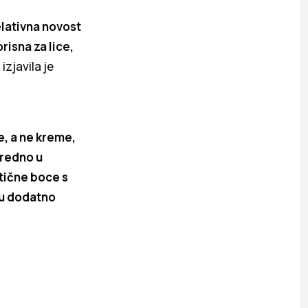
relativna novost
orisna za lice,
–
izjavila je
e, a ne kreme,
uredno u
stične boce s
gu dodatno