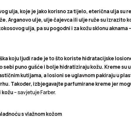
g ulja, koje je jako korisno za tijelo, eterična ulja su 
že. Arganovo ulje, ulje čajevca ili ulje ruže su izrazito k
kokosovog ulja, pa su pogodni i za kožu sklonu aknama 
ka koju ljudi rade je to što koriste hidratacijske losion
o sebi puno gušće i bolje hidratiziraju kožu. Kreme su 
lastičnim kutijama, a losioni se uglavnom pakiraju u pla
rhu. Također, izbjegavajte parfumirane kreme jer mo
ti kožu
– savjetuje Farber.
 hladnoću s vlažnom kožom