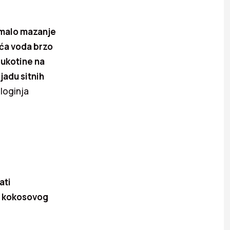
emalo mazanje
uća voda brzo
pukotine na
jadu sitnih
loginja
ati
er kokosovog