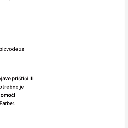
roizvode za
ave prištići ili
potrebno je
 pomoći
Farber.