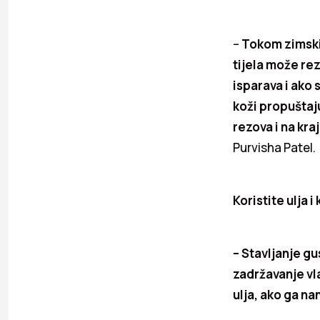
–
Tokom zimskih
tijela može re
isparava i ako
koži propuštaju
rezova i na kra
Purvisha Patel.
Koristite ulja 
– Stavljanje g
zadržavanje vl
ulja, ako ga na