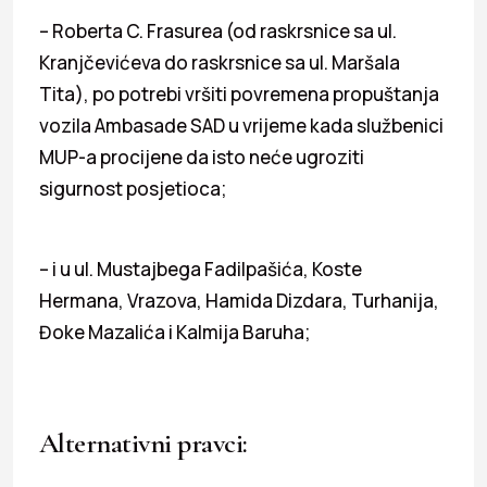
– Roberta C. Frasurea (od raskrsnice sa ul.
Kranjčevićeva do raskrsnice sa ul. Maršala
Tita), po potrebi vršiti povremena propuštanja
vozila Ambasade SAD u vrijeme kada službenici
MUP-a procijene da isto neće ugroziti
sigurnost posjetioca;
– i u ul. Mustajbega Fadilpašića, Koste
Hermana, Vrazova, Hamida Dizdara, Turhanija,
Đoke Mazalića i Kalmija Baruha;
Alternativni pravci: