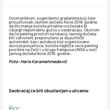
Ovom prilikom, sugerišemo građanima koji žele
prisustvovati Javnom dočeku Nove 2018. godine,
da što manje koriste privatna vozila kako bi
izbjegli nepotrebnu gužvu u saobraćaju. Obzirom
da će parking prostori na lokaciji Javnog dočeka
biti zatvoreni, preporučeno je da putnički
automobili, kao i autobusi koji organizovano
dovoze posjetioce, koriste najbliže veće parking
površine na Zetri i u krugu Kampusa UNSA u noći
javnog dočeka Nove 2018. godine…
Foto: Haris Karamehmedović
Saobraćaj će biti obustavljen u ulicama: