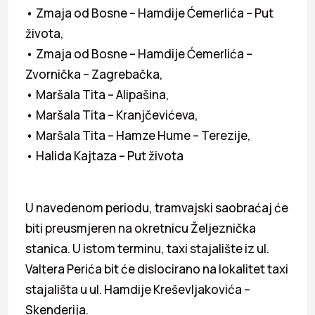
• Zmaja od Bosne – Hamdije Ćemerlića – Put
života,
• Zmaja od Bosne – Hamdije Ćemerlića –
Zvornička – Zagrebačka,
• Maršala Tita – Alipašina,
• Maršala Tita – Kranjčevićeva,
• Maršala Tita – Hamze Hume – Terezije,
• Halida Kajtaza – Put života
U navedenom periodu, tramvajski saobraćaj će
biti preusmjeren na okretnicu Željeznička
stanica. U istom terminu, taxi stajalište iz ul.
Valtera Perića bit će dislocirano na lokalitet taxi
stajališta u ul. Hamdije Kreševljakovića –
Skenderija.