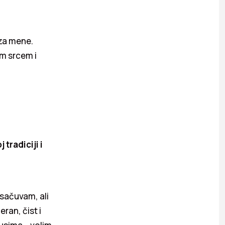
 za mene.
im srcem i
tradiciji i
 sačuvam, ali
ran, čist i