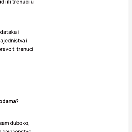
i ili trenuci u
adataka i
ajedništva i
pravo ti trenuci
izodama?
a sam duboko,
da savršenstvo