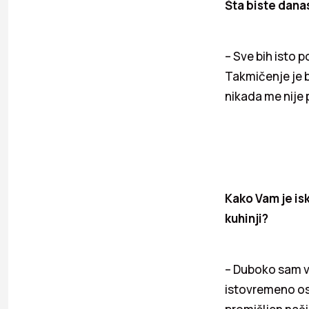
Šta biste danas
– Sve bih isto p
Takmičenje je bi
nikada me nije p
Kako Vam je is
kuhinji?
– Duboko sam ve
istovremeno osj