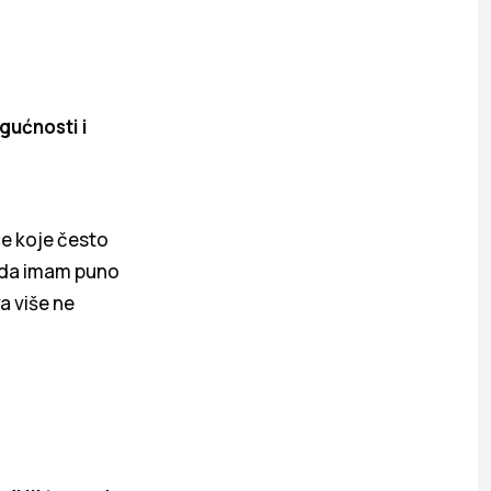
gućnosti i
e koje često
a da imam puno
a više ne