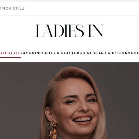
VOTNOM STILU
LIFESTYLE
FASHION
BEAUTY & HEALTH
BUSINESS
ART & DESIGN
SHO