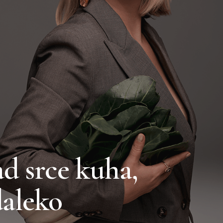
d srce kuha,
daleko