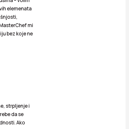
kusima – volim
jivih elemenata
šnjosti,
A MasterChef mi
iju bez koje ne
, strpljenje i
trebe da se
adnosti. Ako