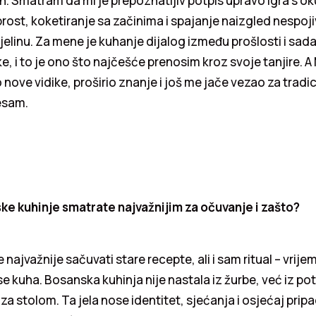
n. Smatram da mi je prepoznatljiv potpis upravo igra s o
rabrost, koketiranje sa začinima i spajanje naizgled nespo
elinu. Za mene je kuhanje dijalog između prošlosti i sada
ke, i to je ono što najčešće prenosim kroz svoje tanjire. 
 nove vidike, proširio znanje i još me jače vezao za tradic
jesam.
ske kuhinje smatrate najvažnijim za očuvanje i zašto?
najvažnije sačuvati stare recepte, ali i sam ritual – vrijeme
se kuha. Bosanska kuhinja nije nastala iz žurbe, već iz po
za stolom. Ta jela nose identitet, sjećanja i osjećaj prip