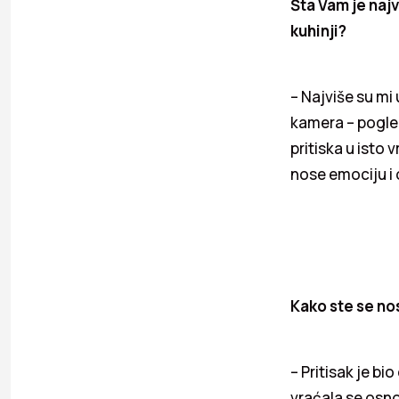
Šta Vam je najvi
kuhinji?
– Najviše su mi
kamera – pogled
pritiska u isto 
nose emociju i
Kako ste se no
– Pritisak je b
vraćala se osno