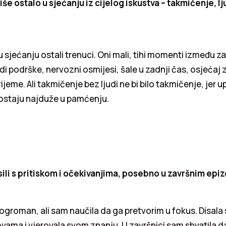
še ostalo u sjećanju iz cijelog iskustva – takmičenje, ljud
 u sjećanju ostali trenuci. Oni mali, tihi momenti između z
i podrške, nervozni osmijesi, šale u zadnji čas, osjećaj z
vrijeme. Ali takmičenje bez ljudi ne bi bilo takmičenje, jer u
 ostaju najduže u pamćenju.
sili s pritiskom i očekivanjima, posebno u završnim ep
io ogroman, ali sam naučila da ga pretvorim u fokus. Disal
vama i vjerovala svom znanju. U završnici sam shvatila 