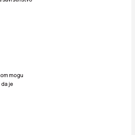
iskom mogu
 da je