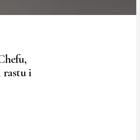
Chefu,
 rastu i