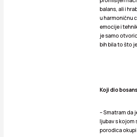
promišljen nači
balans, ali i h
u harmoničnu cj
emocije i tehni
je samo otvorio
bih bila to što 
Koji dio bosan
– Smatram da je 
ljubav s kojom 
porodica okupi 