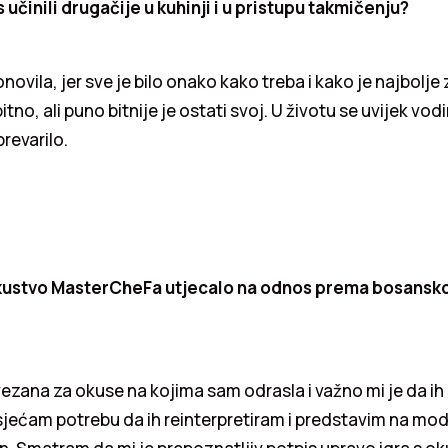
 učinili drugačije u kuhinji i u pristupu takmičenju?
onovila, jer sve je bilo onako kako treba i kako je najbolje
tno, ali puno bitnije je ostati svoj. U životu se uvijek vod
revarilo.
kustvo MasterCheFa utjecalo na odnos prema bosanskoj 
zana za okuse na kojima sam odrasla i važno mi je da ih
ećam potrebu da ih reinterpretiram i predstavim na mode