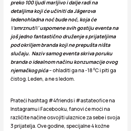
preko 100 ljudi marljivo i dalje radi na
detaljima koji će učiniti da Jägerova
ledenohladna noć bude noć, koja će
\’smrznuti\’ uspomene svih gostiju eventa na
još jedno fantastično druženje s prijateljima
pod okriljem branda koji ne prepušta ništa
slučaju. Naziv samog eventa skriva poruku
branda o idealnom načinu konzumacije ovog
njemačkog pića
– ohladiti ga na -18 ⁰C i piti ga
čistog. Leden, a ne s ledom.
Prateći hashtag #4friends i #astateofice na
Instagramu i Facebooku, fanovi će moći na
različite načine osvojiti ulaznice za sebe i svoja
3 prijatelja. Ove godine, specijalne 4 kožne