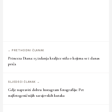
← PRETHODNI ČLANAK
Princeza Diana: 15 izdanja kraljice stila o kojima se i danas
priča
SLJEDEĆI ČLANAK →
Gdje napraviti dobru Instagram fotografiju: Pet
najfotogeničnijih sarajevskih kutaka