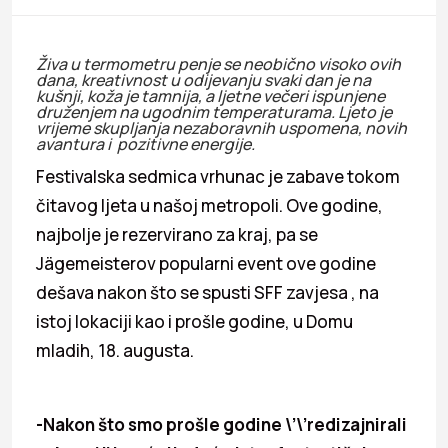
Živa u termometru penje se neobično visoko ovih
dana, kreativnost u odijevanju svaki dan je na
kušnji, koža je tamnija, a ljetne večeri ispunjene
druženjem na ugodnim temperaturama. Ljeto je
vrijeme skupljanja nezaboravnih uspomena, novih
avantura i pozitivne energije.
Festivalska sedmica vrhunac je zabave tokom
čitavog ljeta u našoj metropoli. Ove godine,
najbolje je rezervirano za kraj, pa se
Jägemeisterov popularni event ove godine
dešava nakon što se spusti SFF zavjesa , na
istoj lokaciji kao i prošle godine, u Domu
mladih, 18. augusta.
-Nakon što smo prošle godine \’\’redizajnirali