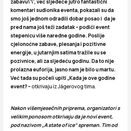
zabavu\’\’, već sljedeće jutro fantastični
komentari sudionika eventa, pokazali su da
smo još jednom odradili dobar posao i da je
pred nama još teži zadatak – podići event
stepenicu više naredne godine. Poslije
cjelonoćne zabave, plesanja i pozitivne
energije, u jutarnjim satima tražile su se
pozivnice, ali za sljedeću godinu. Da to nije
prolazna euforija, jasno nam je bilo u martu.
Već tada su počeli upiti „Kada je ove godine
event? –
otkrivaju iz Jägerovog tima.
Nakon višemjesečnih priprema, organizatori s
velikim ponosom otkrivaju da je novi event,
pod nazivom „A state of ice“ spreman. Tim od