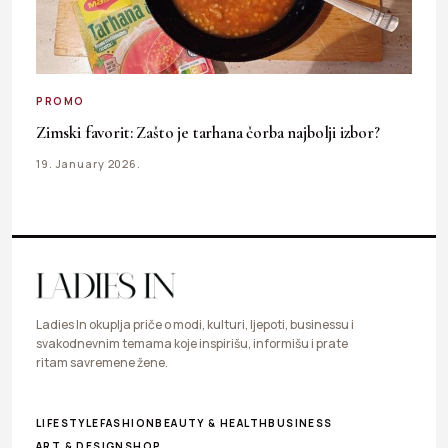
PROMO
Zimski favorit: Zašto je tarhana čorba najbolji izbor?
19. January 2026.
Ladies In okuplja priče o modi, kulturi, ljepoti, businessu i
svakodnevnim temama koje inspirišu, informišu i prate
ritam savremene žene.
LIFESTYLE
FASHION
BEAUTY & HEALTH
BUSINESS
ART & DESIGN
SHOP