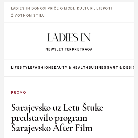
LADIES IN
DONOSI PRIČE O MODI, KULTURI, LJEPOTI I
ŽIVOTNOM STILU
NEWSLETTER
PRETRAGA
LIFESTYLE
FASHION
BEAUTY & HEALTH
BUSINESS
ART & DESIG
PROMO
Sarajevsko uz Letu Štuke
predstavilo program
Sarajevsko After Film