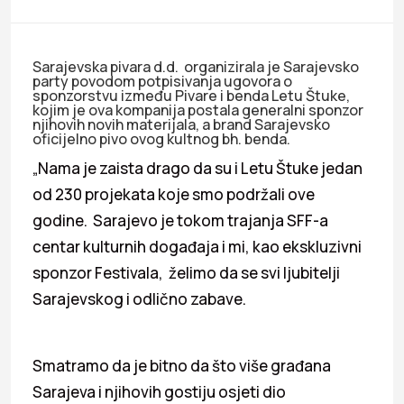
Sarajevska pivara d.d. organizirala je Sarajevsko
party povodom potpisivanja ugovora o
sponzorstvu između Pivare i benda Letu Štuke,
kojim je ova kompanija postala generalni sponzor
njihovih novih materijala, a brand Sarajevsko
oficijelno pivo ovog kultnog bh. benda.
„Nama je zaista drago da su i Letu Štuke jedan
od 230 projekata koje smo podržali ove
godine. Sarajevo je tokom trajanja SFF-a
centar kulturnih događaja i mi, kao ekskluzivni
sponzor Festivala, želimo da se svi ljubitelji
Sarajevskog i odlično zabave.
Smatramo da je bitno da što više građana
Sarajeva i njihovih gostiju osjeti dio