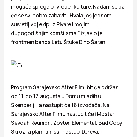
moguća sprega privrede i kulture. Nadam se da
će se svi dobro zabaviti. Hvala još jednom
susretljivoj ekipi iz Pivare i mojim
dugogodišnjim komšijama,“ izjavio je
frontmen benda Letu Štuke Dino Šaran.
Program Sarajevsko After Film, bit će održan
od 11. do 17. augusta u Domu mladih u
Skenderiji, a nastupit će 16 izvođača. Na
Sarajevsko After Filmu nastupit će i Mostar
Sevdah Reunion, Zoster, Elemental, Bad Copy i
Skroz, a planirani su i nastupi DJ-eva.