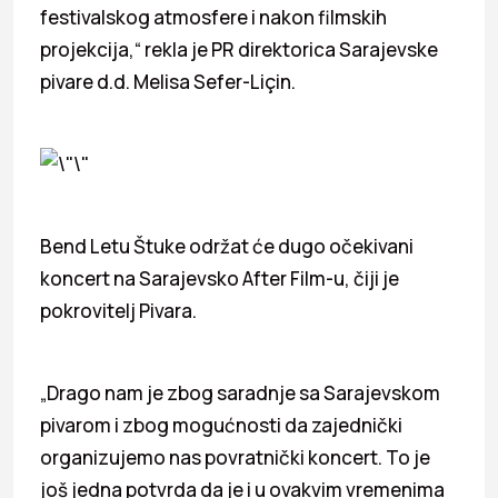
festivalskog atmosfere i nakon filmskih
projekcija,“ rekla je PR direktorica Sarajevske
pivare d.d. Melisa Sefer-Liçin.
Bend Letu Štuke održat će dugo očekivani
koncert na Sarajevsko After Film-u, čiji je
pokrovitelj Pivara.
„Drago nam je zbog saradnje sa Sarajevskom
pivarom i zbog mogućnosti da zajednički
organizujemo nas povratnički koncert. To je
još jedna potvrda da je i u ovakvim vremenima