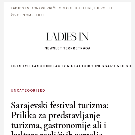
LADIES IN
DONOSI PRIČE O MODI, KULTURI, LJEPOTI I
ŽIVOTNOM STILU
NEWSLETTER
PRETRAGA
LIFESTYLE
FASHION
BEAUTY & HEALTH
BUSINESS
ART & DESIG
UNCATEGORIZED
Sarajevski festival turizma:
Prilika za predstavljanje
turizma, gastronomije ali i
kulture različitih zemalja