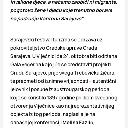
invalidne djece, a nećemo zaobići ni migrante,
pogotovo žene i djecu koje trenutno borave
na području Kantona Sarajevo“.
Sarajevski festival turizma se održava uz
pokroviteljstvo Gradske uprave Grada
Sarajeva. U Vijećnici će 24. oktobra biti održana
Gala večer na kojoj će se predstaviti projekti
Grada Sarajevo, prije svega Trebevićka žičara,
te predmeti od iznimne vrijednosti – autentični
jelovnik i posuđe iz austrougarskog perioda
koje se koristilo 1897.godine prilikom svečanog
otvorenja Vijećnice kao najreprezentativnijeg
objekta iz tog perioda, naglasila je na
današnjoj konferenciji
Meliha Fazlić
,