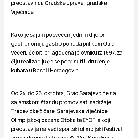
predstavnica Gradske uprave i gradske
Vijećnice.
Kako je sajam posvećen jednim dijelom i
gastronomiji, gastro ponuda prilikom Gala
večeri, će biti prilagođena jelovniku iz 1897. za
čiju realizaciju će se pobrinuti Udruženje
kuhara u Bosni i Hercegovini.
Od 24. do 26. oktobra, Grad Sarajevo će na
sajamskom štandu promovisati sadržaje
Trebevićke žičare, Sarajevske vijećnice,
Olimpijskog bazena Otoka te EYOF-a koji
predstavlja najveći sportski olimpijski festival
za mlade sportiste između 14 i 18 godina u