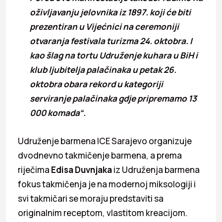
oživljavanju jelovnika iz 1897. koji će biti
prezentiran u Vijećnici na ceremoniji
otvaranja festivala turizma 24. oktobra. I
kao šlag na tortu Udruženje kuhara u BiH i
klub ljubitelja palačinaka u petak 26.
oktobra obara rekord u kategoriji
serviranje palačinaka gdje pripremamo 13
000 komada“.
Udruženje barmena ICE Sarajevo organizuje
dvodnevno takmičenje barmena, a prema
riječima
Edisa Duvnjaka
iz Udruženja barmena
fokus takmičenja je na modernoj miksologiji i
svi takmičari se moraju predstaviti sa
originalnim receptom, vlastitom kreacijom.