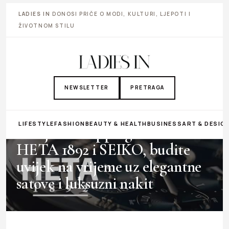
LADIES IN
DONOSI PRIČE O MODI, KULTURI, LJEPOTI I
ŽIVOTNOM STILU
NEWSLETTER
PRETRAGA
SARAJEVO SHOPPING WEEK
LIFESTYLE
FASHION
BEAUTY & HEALTH
BUSINESS
ART & DESIG
Sarajevo Shopping Week: Uz
HETA 1892 i SEIKO, budite
uvijek na vrijeme uz elegantne
satove i luksuzni nakit