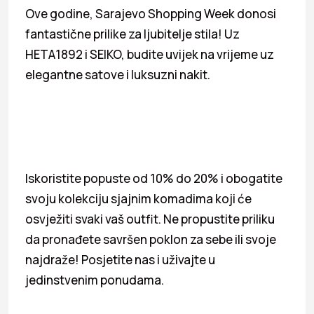
Ove godine, Sarajevo Shopping Week donosi
fantastične prilike za ljubitelje stila! Uz
HETA1892 i SEIKO, budite uvijek na vrijeme uz
elegantne satove i luksuzni nakit.
Iskoristite popuste od 10% do 20% i obogatite
svoju kolekciju sjajnim komadima koji će
osvježiti svaki vaš outfit. Ne propustite priliku
da pronađete savršen poklon za sebe ili svoje
najdraže! Posjetite nas i uživajte u
jedinstvenim ponudama.