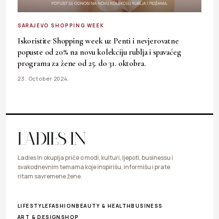
SARAJEVO SHOPPING WEEK
Iskoristite Shopping week uz Penti i nevjerovatne
popuste od 20% na novu kolekciju rublja i spavaćeg
programa za žene od 25. do 31. oktobra.
23. October 2024.
Ladies In okuplja priče o modi, kulturi, ljepoti, businessu i
svakodnevnim temama koje inspirišu, informišu i prate
ritam savremene žene.
LIFESTYLE
FASHION
BEAUTY & HEALTH
BUSINESS
ART & DESIGN
SHOP