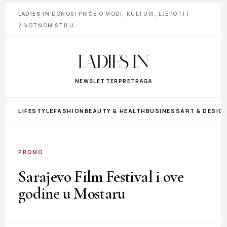
LADIES IN
DONOSI PRIČE O MODI, KULTURI, LJEPOTI I
ŽIVOTNOM STILU
NEWSLETTER
PRETRAGA
LIFESTYLE
FASHION
BEAUTY & HEALTH
BUSINESS
ART & DESIG
PROMO
Sarajevo Film Festival i ove
godine u Mostaru