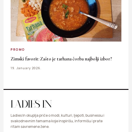
PROMO
Zimski favorit: Zašto je tarhana čorba najbolji izbor?
19. January 2026.
Ladies In okuplja priče o modi, kulturi, ljepoti, businessu i
svakodnevnim temama koje inspirišu, informišu i prate
ritam savremene žene.