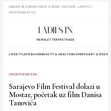
LADIES IN
DONOSI PRIČE O MODI, KULTURI, LJEPOTI I
ŽIVOTNOM STILU
NEWSLETTER
PRETRAGA
LIFESTYLE
FASHION
BEAUTY & HEALTH
BUSINESS
ART & DESIG
UNCATEGORIZED
Sarajevo Film Festival dolazi u
Mostar, početak uz film Danisa
Tanovića