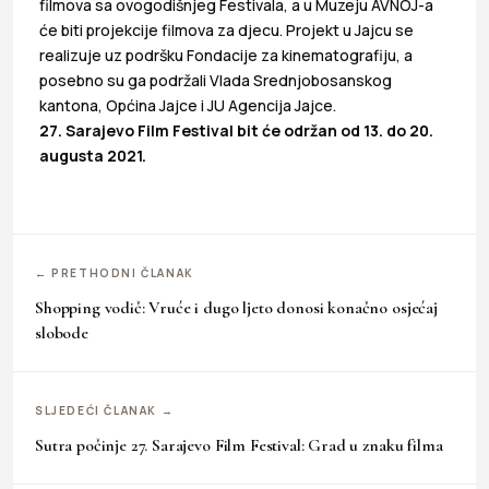
filmova sa ovogodišnjeg Festivala, a u Muzeju AVNOJ-a
će biti projekcije filmova za djecu. Projekt u Jajcu se
realizuje uz podršku Fondacije za kinematografiju, a
posebno su ga podržali Vlada Srednjobosanskog
kantona, Općina Jajce i JU Agencija Jajce.
27. Sarajevo Film Festival bit će održan od 13. do 20.
augusta 2021.
← PRETHODNI ČLANAK
Shopping vodič: Vruće i dugo ljeto donosi konačno osjećaj
slobode
SLJEDEĆI ČLANAK →
Sutra počinje 27. Sarajevo Film Festival: Grad u znaku filma