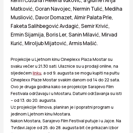
Kerim Čutuna i Helena Vuković, a glume i Anja
Matković, Goran Navojec, Nermin Tulić, Mediha
Musliović, Davor Domazet, Almir Palata Prle,
Faketa Salihbegović Avdagić, Semir Krivić,
Ermin Sijamija, Boris Ler, Sanin Milavić, Mirvad
Kurić, Miroljub Mijatović, Armis Mašić.
Projekcije u Ljetnom kinu Cineplexx Plaza Mostar su
svaku večer u 21.30 sati. Ulaznice su u prodaji online, na
sljedećem
linku
, a od 9. augusta se mogu kupiti na pultu
Cineplexx Plaze Mostar svakim danom od 14 do 22 sata.
Ovo je druga godina kako se projekcije Sarajevo Film
Festivala održavaju i u Mostaru. Datumi održavanja su isti
– od 13. do 20. augusta.
Uz projekcije filmova, planiran je i popratni program u
jedinom Ljetnom kinu Mostara.
Nakon Mostara, Sarajevo Film Festival putuje i u Jajce. Na
Tvrđavi Jajce od 25. do 28. augusta bit će prikazan izbor