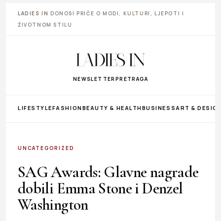
LADIES IN
DONOSI PRIČE O MODI, KULTURI, LJEPOTI I
ŽIVOTNOM STILU
NEWSLETTER
PRETRAGA
LIFESTYLE
FASHION
BEAUTY & HEALTH
BUSINESS
ART & DESIG
UNCATEGORIZED
SAG Awards: Glavne nagrade
dobili Emma Stone i Denzel
Washington