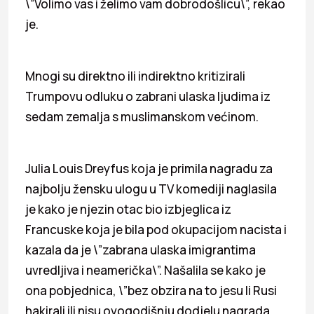
\”Volimo vas i želimo vam dobrodošlicu\”, rekao
je.
Mnogi su direktno ili indirektno kritizirali
Trumpovu odluku o zabrani ulaska ljudima iz
sedam zemalja s muslimanskom većinom.
Julia Louis Dreyfus koja je primila nagradu za
najbolju žensku ulogu u TV komediji naglasila
je kako je njezin otac bio izbjeglica iz
Francuske koja je bila pod okupacijom nacista i
kazala da je \”zabrana ulaska imigrantima
uvredljiva i neamerička\”. Našalila se kako je
ona pobjednica, \”bez obzira na to jesu li Rusi
hakirali ili nisu ovogodišnju dodjelu nagrada