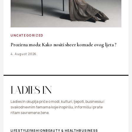
UNCATEGORIZED
Prozirna moda: Kako nositi sheer komade ovog ljeta ?
4. August 2026.
Ladies In okuplja priče o modi, kulturi, ljepoti, businessu i
svakodnevnim temama koje inspirišu, informišu i prate
ritam savremene žene.
LIFESTYLE
FASHION
BEAUTY & HEALTH
BUSINESS