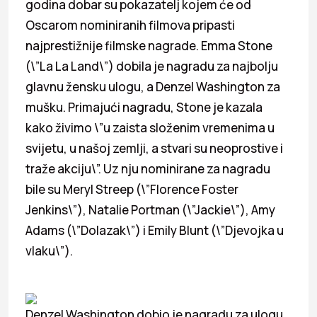
godina dobar su pokazatelj kojem će od
Oscarom nominiranih filmova pripasti
najprestižnije filmske nagrade. Emma Stone
(\”La La Land\”) dobila je nagradu za najbolju
glavnu žensku ulogu, a Denzel Washington za
mušku. Primajući nagradu, Stone je kazala
kako živimo \”u zaista složenim vremenima u
svijetu, u našoj zemlji, a stvari su neoprostive i
traže akciju\”. Uz nju nominirane za nagradu
bile su Meryl Streep (\”Florence Foster
Jenkins\”), Natalie Portman (\”Jackie\”), Amy
Adams (\”Dolazak\”) i Emily Blunt (\”Djevojka u
vlaku\”).
Denzel Washington dobio je nagradu za ulogu