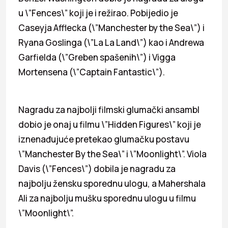
u \”Fences\” koji je i režirao. Pobijedio je
Caseyja Afflecka (\”Manchester by the Sea\”) i
Ryana Goslinga (\”La La Land\”) kao i Andrewa
Garfielda (\”Greben spašenih\”) i Vigga
Mortensena (\”Captain Fantastic\”).
Nagradu za najbolji filmski glumački ansambl
dobio je onaj u filmu \”Hidden Figures\” koji je
iznenađujuće pretekao glumačku postavu
\”Manchester By the Sea\” i \”Moonlight\”. Viola
Davis (\”Fences\”) dobila je nagradu za
najbolju žensku sporednu ulogu, a Mahershala
Ali za najbolju mušku sporednu ulogu u filmu
\”Moonlight\”.