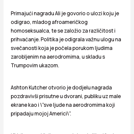
Primajući nagradu Ali je govorio o ulozi koju je
odigrao, mladog afroameričkog
homoseksualca, te se založio za različitost i
prihvaćanje. Politika je odigrala važnu ulogu na
svečanosti koja je počela porukom ljudima
zarobljenim na aerodromima, u skladu s
Trumpovim ukazom.
Ashton Kutcher otvorio je dodjelu nagrada
pozdravivši prisutne u dvorani, publiku uz male
ekrane kao i \”sve ljude na aerodromima koji
pripadaju mojoj Americi\”.