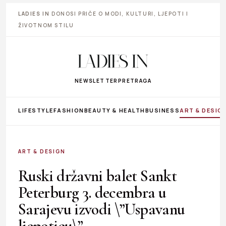
LADIES IN
DONOSI PRIČE O MODI, KULTURI, LJEPOTI I
ŽIVOTNOM STILU
NEWSLETTER
PRETRAGA
LIFESTYLE
FASHION
BEAUTY & HEALTH
BUSINESS
ART & DESIG
ART & DESIGN
Ruski državni balet Sankt
Peterburg 3. decembra u
Sarajevu izvodi \”Uspavanu
ljepoticu\”