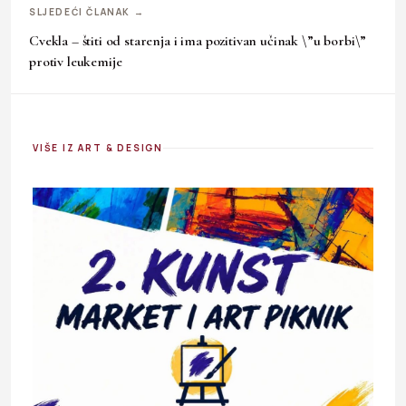
SLJEDEĆI ČLANAK →
Cvekla – štiti od starenja i ima pozitivan učinak \”u borbi\”
protiv leukemije
VIŠE IZ ART & DESIGN