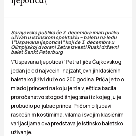
Sarajevska publika će 3. decembra imati priliku
uživati u istinskom spektaklu – baletu na ledu
\”Uspavana ljepotica\” koji će 3. decembra u
Olimpijskoj dvorani Zetra izvesti Ruski državni
balet Sankt Peterburg
\”Uspavana ljepotica\” Petra Iljiča Čajkovskog
jedan je od najvećih i najzahtjevnijih klasičnih
baleta koji živi duže od 200 godina. Priča je to o
mladoj princezi na koju je zla vještica bacila
proročanstvo stogodišnjeg sna i iz kojeg ju je
probudio poljubac princa. Pričom o ljubavi,
raskošnim kostimima, vilama i svojim klasičnim
varijacijama ova predstava je istinsko baletsko
uživanje.