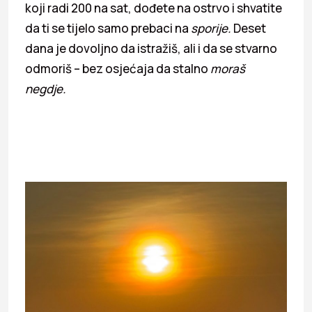
koji radi 200 na sat, dođete na ostrvo i shvatite
da ti se tijelo samo prebaci na
sporije.
Deset
dana je dovoljno da istražiš, ali i da se stvarno
odmoriš – bez osjećaja da stalno
moraš
negdje.