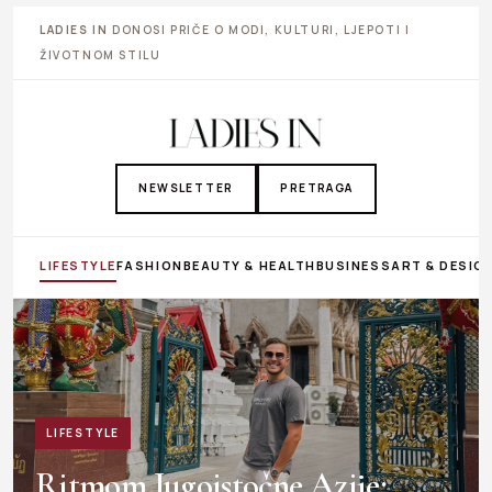
LADIES IN
DONOSI PRIČE O MODI, KULTURI, LJEPOTI I
ŽIVOTNOM STILU
NEWSLETTER
PRETRAGA
LIFESTYLE
FASHION
BEAUTY & HEALTH
BUSINESS
ART & DESIG
LIFESTYLE
Ritmom Jugoistočne Azije: