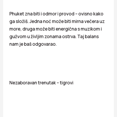
Phuket zna biti i odmor i provod – ovisno kako
ga složiš. Jedna noć može biti mirna večera uz
more, druga može biti energična s muzikom i
gužvom u življim zonama ostrva. Taj balans
nam je baš odgovarao.
Nezaboravan trenutak – tigrovi