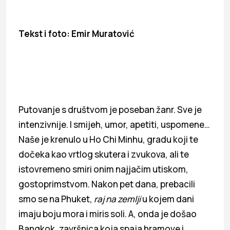
Tekst i foto: Emir Muratović
Putovanje s društvom je poseban žanr. Sve je
intenzivnije. I smijeh, umor, apetiti, uspomene…
Naše je krenulo u Ho Chi Minhu, gradu koji te
dočeka kao vrtlog skutera i zvukova, ali te
istovremeno smiri onim najjačim utiskom,
gostoprimstvom. Nakon pet dana, prebacili
smo se na Phuket,
raj na zemlji
u kojem dani
imaju boju mora i miris soli. A, onda je došao
Bangkok, završnica koja spaja hramove i