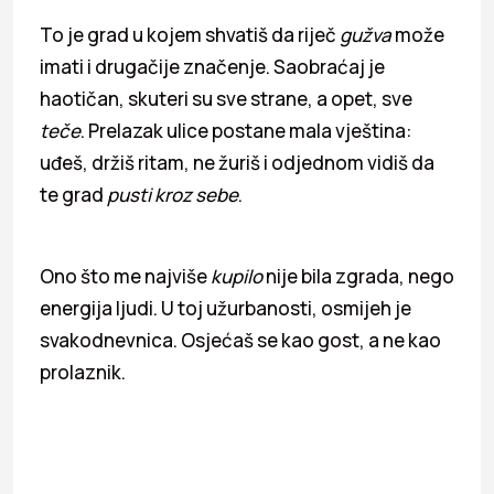
To je grad u kojem shvatiš da riječ
gužva
može
imati i drugačije značenje. Saobraćaj je
haotičan, skuteri su sve strane, a opet, sve
teče
. Prelazak ulice postane mala vještina:
uđeš, držiš ritam, ne žuriš i odjednom vidiš da
te grad
pusti kroz sebe
.
Ono što me najviše
kupilo
nije bila zgrada, nego
energija ljudi. U toj užurbanosti, osmijeh je
svakodnevnica. Osjećaš se kao gost, a ne kao
prolaznik.