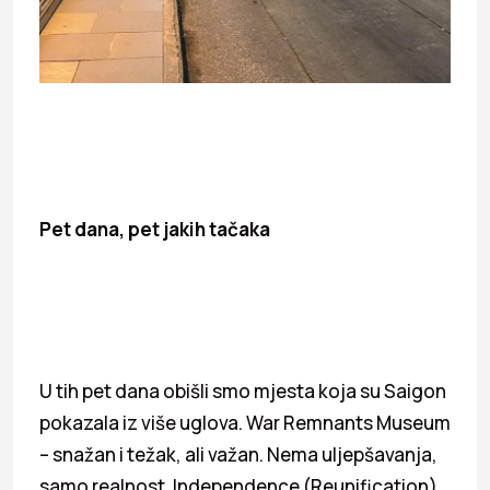
Pet dana, pet jakih tačaka
U tih pet dana obišli smo mjesta koja su Saigon
pokazala iz više uglova. War Remnants Museum
– snažan i težak, ali važan. Nema uljepšavanja,
samo realnost. Independence (Reunification)