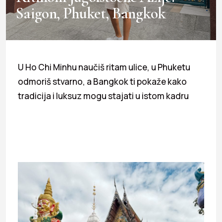
Saigon, Phuket, Bangkok
U Ho Chi Minhu naučiš ritam ulice, u Phuketu
odmoriš stvarno, a Bangkok ti pokaže kako
tradicija i luksuz mogu stajati u istom kadru