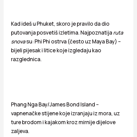
Kad ideš u Phuket, skoro je pravilo da dio
putovanja posvetiš izletima. Najpoznatija
ruta
snova
su: Phi Phi ostrva (često uz Maya Bay) –
bijeli pijesak i litice koje izgledaju kao
razglednica.
Phang Nga Bay/James Bond Island –
vapnenačke stijene koje izranjaju iz mora, uz
ture brodom i kajakom kroz mirnije dijelove
zaljeva.