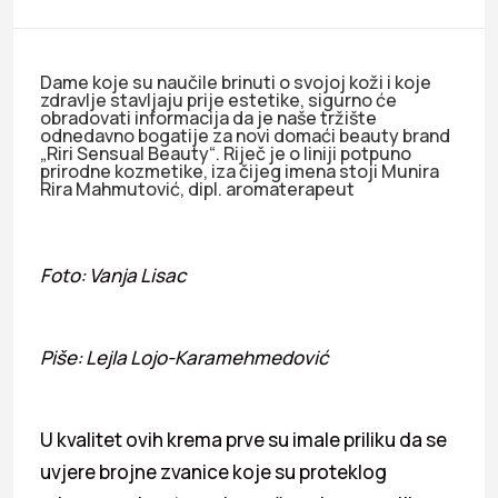
Dame koje su naučile brinuti o svojoj koži i koje
zdravlje stavljaju prije estetike, sigurno će
obradovati informacija da je naše tržište
odnedavno bogatije za novi domaći beauty brand
„Riri Sensual Beauty“. Riječ je o liniji potpuno
prirodne kozmetike, iza čijeg imena stoji Munira
Rira Mahmutović, dipl. aromaterapeut
Foto: Vanja Lisac
Piše: Lejla Lojo-Karamehmedović
U kvalitet ovih krema prve su imale priliku da se
uvjere brojne zvanice koje su proteklog