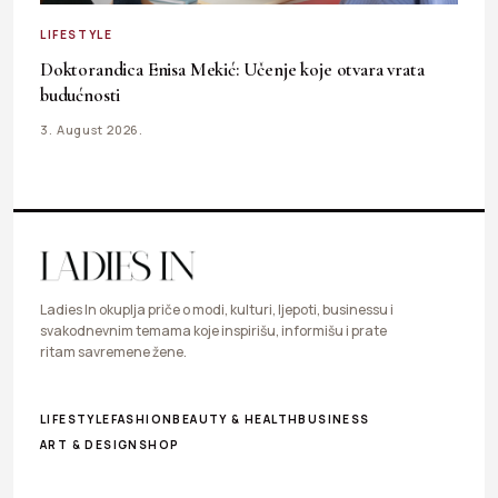
LIFESTYLE
Doktorandica Enisa Mekić: Učenje koje otvara vrata
budućnosti
3. August 2026.
Ladies In okuplja priče o modi, kulturi, ljepoti, businessu i
svakodnevnim temama koje inspirišu, informišu i prate
ritam savremene žene.
LIFESTYLE
FASHION
BEAUTY & HEALTH
BUSINESS
ART & DESIGN
SHOP