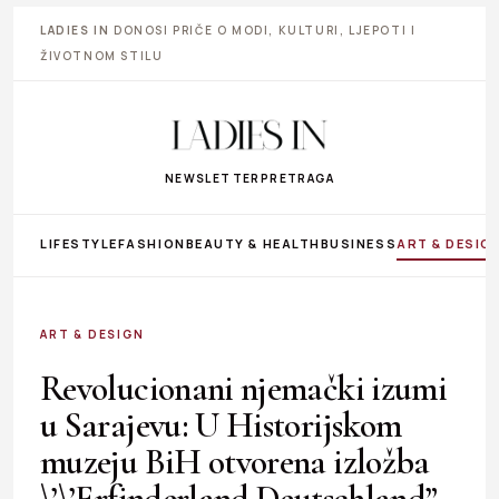
LADIES IN
DONOSI PRIČE O MODI, KULTURI, LJEPOTI I
ŽIVOTNOM STILU
NEWSLETTER
PRETRAGA
LIFESTYLE
FASHION
BEAUTY & HEALTH
BUSINESS
ART & DESIG
ART & DESIGN
Revolucionani njemački izumi
u Sarajevu: U Historijskom
muzeju BiH otvorena izložba
\’\’Erfinderland Deutschland”