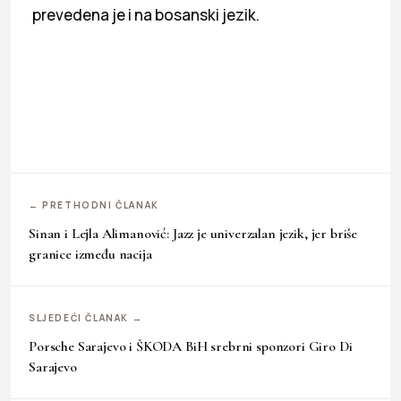
prevedena je i na bosanski jezik.
← PRETHODNI ČLANAK
Sinan i Lejla Alimanović: Jazz je univerzalan jezik, jer briše
granice između nacija
SLJEDEĆI ČLANAK →
Porsche Sarajevo i ŠKODA BiH srebrni sponzori Giro Di
Sarajevo