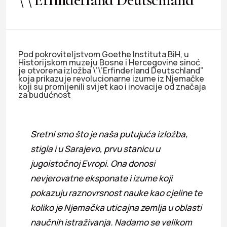
Pod pokroviteljstvom Goethe Instituta BiH, u
Historijskom muzeju Bosne i Hercegovine sinoć
je otvorena izložba \’\’Erfinderland Deutschland”
koja prikazuje revolucionarne izume iz Njemačke
koji su promijenili svijet kao i inovacije od značaja
za budućnost
Sretni smo što je naša putujuća izložba,
stigla i u Sarajevo, prvu stanicu u
jugoistočnoj Evropi. Ona donosi
nevjerovatne eksponate i izume koji
pokazuju raznovrsnost nauke kao cjeline te
koliko je Njemačka uticajna zemlja u oblasti
naučnih istraživanja. Nadamo se velikom