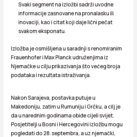
Svaki segment na izložbi sadrži uvodne
informacije zasnovane na pronalasku ili
inovaciji, kao i citat koji daje lični pečat
svakom eksponatu.
Izložba je osmišljena u saradnji s renomiranim
Frauenhofer i Max Planck udruženjima iz
Njemačke u cilju prikazivanja što većeg broja
podataka i rezultata istraživanja.
Nakon Sarajeva, postavka putuje u
Makedoniju, zatim u Rumuniju i Grčku, a cilj je
da u narednim godinama obiđe cijeli svijet.
Posjetitelji u Bosni i Hercegovini izložbu mogu
pogledati do 28. septembra, a uz njemački,